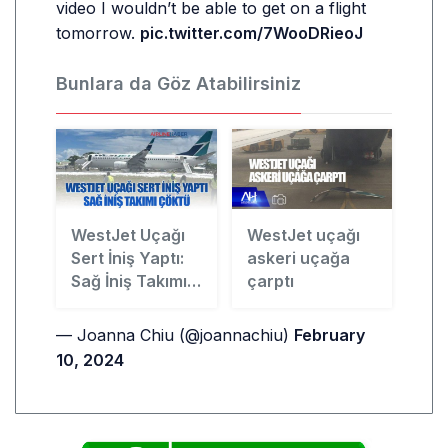
video I wouldn’t be able to get on a flight
tomorrow.
pic.twitter.com/7WooDRieoJ
Bunlara da Göz Atabilirsiniz
WestJet Uçağı
WestJet uçağı
Sert İniş Yaptı:
askeri uçağa
Sağ İniş Takımı
çarptı
Çöktü
— Joanna Chiu (@joannachiu)
February
10, 2024