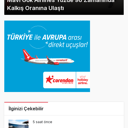
Mavi Gök Airlines Yüzde 98 Zamanında
Kalkış Oranına Ulaştı
İlginizi Çekebilir
5 saat önce