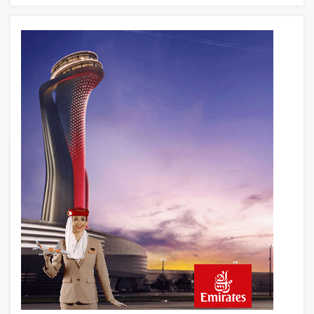
11 saat önce
Rio de Janeiro’da Helikopter Düştü: 4
Kişi Öldü
20 saat önce
Uçak Bakımında Yetki Kimde Olmalı?
Havacılıkta İyi Hakem Oyunu Kendi
Oynamaz
21 saat önce
Savunma Sanayiinde Yeni Silah: Seri
Üretim Kapasitesi
21 saat önce
Yerli ve milli turizme yabancı kıskacı!
Türkiye’de sadece 50 kişide var İkinci
arabanı sat, ‘pır pır’ uçak al!
21 saat önce