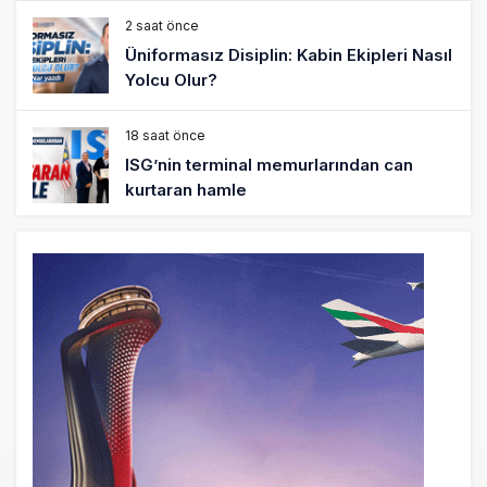
2 saat önce
Üniformasız Disiplin: Kabin Ekipleri Nasıl
Yolcu Olur?
18 saat önce
ISG’nin terminal memurlarından can
kurtaran hamle
22 saat önce
AJet’ten Yurt İçi Biletlerde Yüzde 30
İndirim
24 saat önce
THY’nin geliri yüzde 20 arttı, net kârı
yüzde 71 düştü