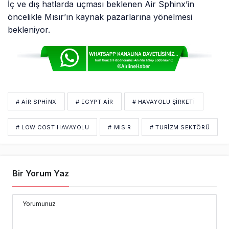
İç ve dış hatlarda uçması beklenen Air Sphinx’in
Dengesi
öncelikle Mısır’ın kaynak pazarlarına yönelmesi
bekleniyor.
# AIR SPHINX
# EGYPT AIR
# HAVAYOLU ŞIRKETI
# LOW COST HAVAYOLU
# MISIR
# TURIZM SEKTÖRÜ
Bir Yorum Yaz
Yorumunuz