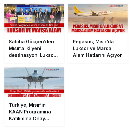
Sabiha Gökçen’den
Pegasus, Mısır’da
Mısır’a iki yeni
Luksor ve Marsa
destinasyon: Luksor
Alam Hatlarını Açıyor
ve Marsa Alam
Türkiye, Mısır’ın
KAAN Programına
Katılımına Onay
Verdi: Ortadoğu’da
Yeni Savunma