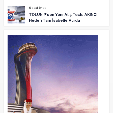
6 saat önce
TOLUN P’den Yeni Atış Testi: AKINCI
Hedefi Tam İsabetle Vurdu
6 saat önce
Türkiye’nin Milli Motor Projelerinde Yeni
Dönem: TEI TEKNOLOJİ Kuruldu
22 saat önce
SunExpress Günlük Yolcu Rekorunu 72
Bin 340’a Çıkardı
23 saat önce
İstanbul Havalimanı’nın 4. Pistinde İlk
Test Uçuşu Yapıldı
23 saat önce