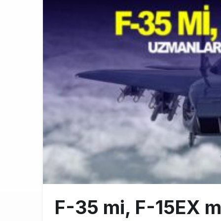
SpaceX Falcon
8:11
Üniformasız Di
7:50
ISG’nin term
16:20
F-35 mi, F-15EX m