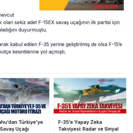
mevcut
k olan sekiz adet F-15EX savaş uçağının ilk partisi için
zaladığını duyurmuştu.
rak kabul edilen F-35 yerine geliştirilmiş de olsa F-15’e
tçe kesintilerine yol açmıştı.
hu’dan Türkiye’ye
F-35’e Yapay Zeka
 Savaş Uçağı
Takviyesi: Radar ve Sinyal