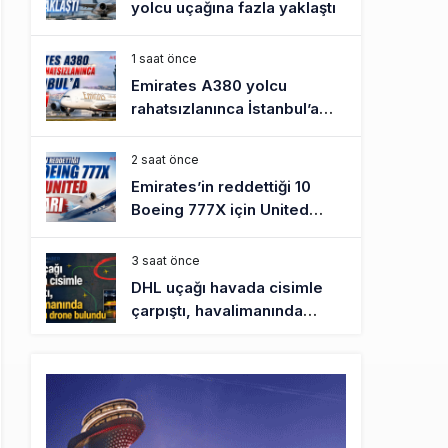
yolcu uçağına fazla yaklaştı
1 saat önce
Emirates A380 yolcu
rahatsızlanınca İstanbul’a
indi
2 saat önce
Emirates’in reddettiği 10
Boeing 777X için United
kararı
3 saat önce
DHL uçağı havada cisimle
çarpıştı, havalimanında
patlayıcı drone bulundu
3 saat önce
SpaceX Falcon 9’un ikinci
kademesi Ay’a çarptı