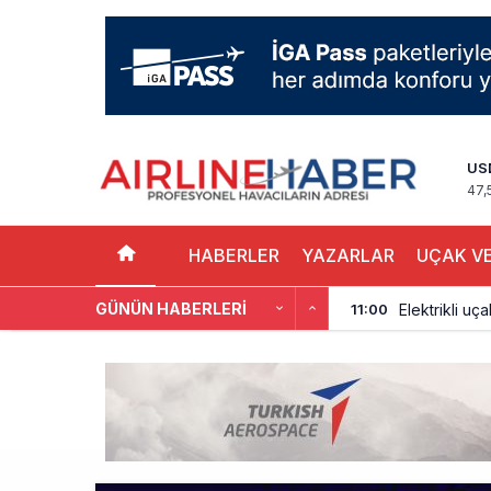
US
47,
HABERLER
YAZARLAR
UÇAK VE
GÜNÜN HABERLERI
Elektrikli uç
11:00
Trump’ı taşı
10:30
Emirates A38
10:00
Emirates’in r
9:14
DHL uçağı hav
8:37