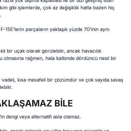
zla yük taşıma kapasitesi ile bir dizi gelişmiş silah
kım gibi işlemlerde, çok az değişiklik hatta bazen hiç
.
F-15E’lerin parçaların yaklaşık yüzde 70’inin aynı
i bir uçak olarak görülebilir, ancak havacılık
lu olmasına rağmen, hala kalbinde dördüncü nesil bir
a vadeli, kısa mesafeli bir çözümdür ve çok sayıda savaş
bilir.
YAKLAŞAMAZ BİLE
n dengi veya alternatifi asla olamaz.