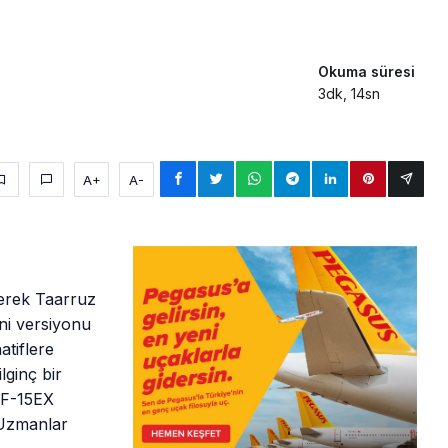
Okuma süresi
3dk, 14sn
A+
A-
erek Taarruz
eni versiyonu
atiflere
lginç bir
n F-15EX
? Uzmanlar