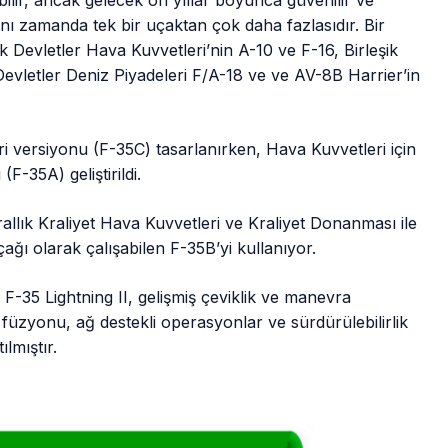
ilir, ancak gelecek on yıllar boyunca güvenilir ve
ı zamanda tek bir uçaktan çok daha fazlasıdır. Bir
 Devletler Hava Kuvvetleri’nin A-10 ve F-16, Birleşik
evletler Deniz Piyadeleri F/A-18 ve ve AV-8B Harrier’in
ri versiyonu (F-35C) tasarlanırken, Hava Kuvvetleri için
F-35A) geliştirildi.
Krallık Kraliyet Hava Kuvvetleri ve Kraliyet Donanması ile
uçağı olarak çalışabilen F-35B’yi kullanıyor.
 F-35 Lightning II, gelişmiş çeviklik ve manevra
gi füzyonu, ağ destekli operasyonlar ve sürdürülebilirlik
ılmıştır.