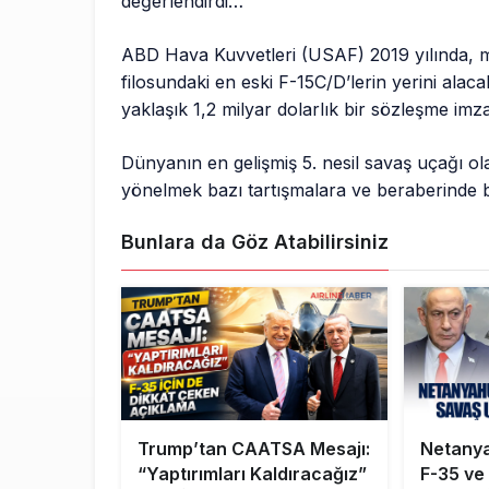
değerlendirdi…
ABD Hava Kuvvetleri (USAF) 2019 yılında, 
filosundaki en eski F-15C/D’lerin yerini alaca
yaklaşık 1,2 milyar dolarlık bir sözleşme im
Dünyanın en gelişmiş 5. nesil savaş uçağı ola
yönelmek bazı tartışmalara ve beraberinde bü
Bunlara da Göz Atabilirsiniz
Trump’tan CAATSA Mesajı:
Netanya
“Yaptırımları Kaldıracağız”
F-35 ve