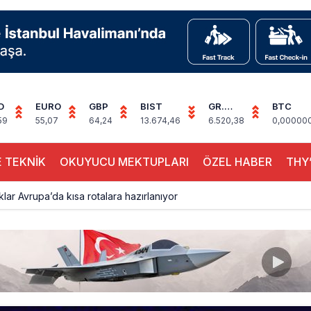
D
EURO
GBP
BIST
GR.
BTC
ALTIN
59
55,07
64,24
13.674,46
6.520,38
0,00000
 TEKNİK
OKUYUCU MEKTUPLARI
ÖZEL HABER
THY’
aklar Avrupa’da kısa rotalara hazırlanıyor
yan Marine One, yolcu uçağına fazla yaklaştı
0 yolcu rahatsızlanınca İstanbul’a indi
eddettiği 10 Boeing 777X için United kararı
ada cisimle çarpıştı, havalimanında patlayıcı drone bulundu