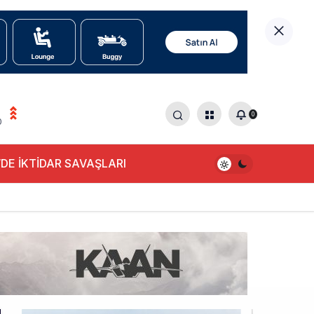
0
0
DE İKTİDAR SAVAŞLARI