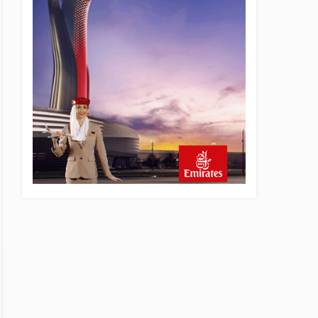
4 saat önce
Üniformasız Disiplin: Kabin
Ekipleri Nasıl Yolcu Olur?
19 saat önce
ISG’nin terminal
memurlarından can kurtaran
hamle
24 saat önce
AJet’ten Yurt İçi Biletlerde
Yüzde 30 İndirim