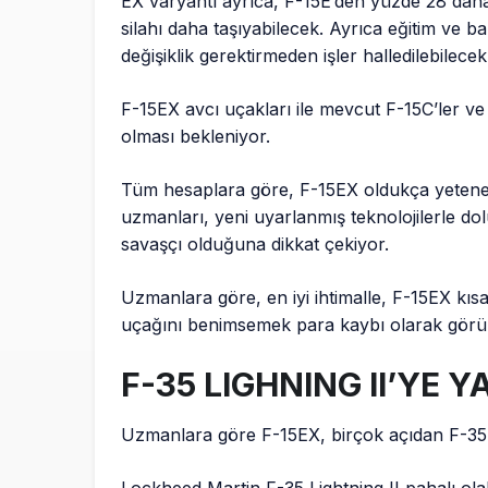
EX varyantı ayrıca, F-15E’den yüzde 28 daha fa
silahı daha taşıyabilecek. Ayrıca eğitim ve ba
değişiklik gerektirmeden işler halledilebilecek
F-15EX avcı uçakları ile mevcut F-15C’ler ve 
olması bekleniyor.
Tüm hesaplara göre, F-15EX oldukça yetenekl
uzmanları, yeni uyarlanmış teknolojilerle do
savaşçı olduğuna dikkat çekiyor.
Uzmanlara göre, en iyi ihtimalle, F-15EX kıs
uçağını benimsemek para kaybı olarak görüle
F-35 LIGHNING II’YE 
Uzmanlara göre F-15EX, birçok açıdan F-35’i