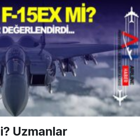
 9’un ikinci kademesi Ay’a çarptı
siplin: Kabin Ekipleri Nasıl Yolcu Olur?
inal memurlarından can kurtaran hamle
i? Uzmanlar