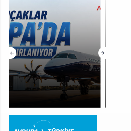
HABERLER
Trump’ı taşıyan Marine
One, yolcu uçağına fazla
yaklaştı