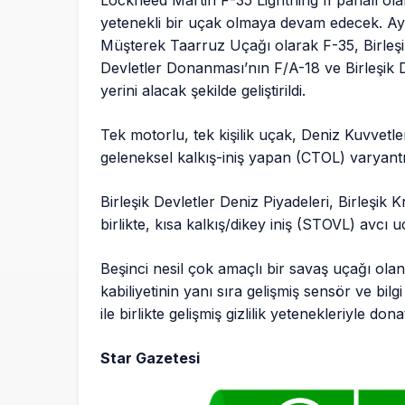
Lockheed Martin F-35 Lightning II pahalı olab
yetenekli bir uçak olmaya devam edecek. Ayn
Müşterek Taarruz Uçağı olarak F-35, Birleşik
Devletler Donanması’nın F/A-18 ve Birleşik D
yerini alacak şekilde geliştirildi.
Tek motorlu, tek kişilik uçak, Deniz Kuvvetle
geleneksel kalkış-iniş yapan (CTOL) varyantı (
Birleşik Devletler Deniz Piyadeleri, Birleşik 
birlikte, kısa kalkış/dikey iniş (STOVL) avcı 
Beşinci nesil çok amaçlı bir savaş uçağı olan
kabiliyetinin yanı sıra gelişmiş sensör ve bil
ile birlikte gelişmiş gizlilik yetenekleriyle donat
Star Gazetesi