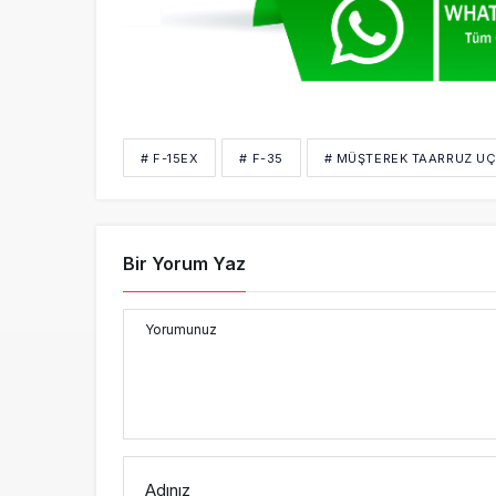
# F-15EX
# F-35
# MÜŞTEREK TAARRUZ UÇ
Bir Yorum Yaz
Yorumunuz
Adınız