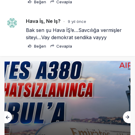
Üniformasız Disiplin: Kabin Ekipleri Nasıl
Yolcu Olur?
18 saat önce
ISG’nin terminal memurlarından can
kurtaran hamle
23 saat önce
AJet’ten Yurt İçi Biletlerde Yüzde 30
İndirim