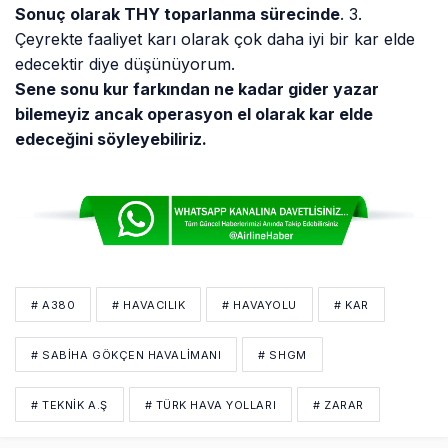
Haberciliğinizi görüp habercilik öğrensinler 
Elleriniz dert görmesin
Beğen
Cevapla
Burak
9 yıl önce
•
mukayeseli bilanço güzel 2026 17 arasındaki 
durum resmedilmiş. Teknik A.Ş nasıl bu 
kadar karlı oluyor anlayamadım. THY den 
teknik a.ş ye verilen bakım ücretleri nedenli 
olmalı. yabancı uçak bakımı çok yok ki. 
nereden kaynaklanıyor bu kar 
açıklarmısınız
Beğen
Cevapla
Yanıtları Göster
Anonim
9 yıl önce
•