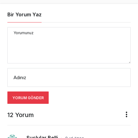
Hangarlar pisterin ortasında olacak projeleri 
hazır. Uçaklar pistten gelip hangara gelip işi 
bitince girdiği gibi devam edip dışarı çıkacak. 
Hangarların iki tarafı da açılabilir olacak. 
Tabi hepsi söylenti :)
Beğen
Cevapla
Brake Unit
9 yıl önce
•
Teknik hep kaybedenlerden. karlılığı  biz 
sağlamışız ama yine toplu sözleşmeyi bile 
uygulamıyorlar.
Beğen
Cevapla
Tec
9 yıl önce
•
fabrika mı yapıyorlar hangar yerine 
anlayamadım. O ne ya. Önce sabiha daki 