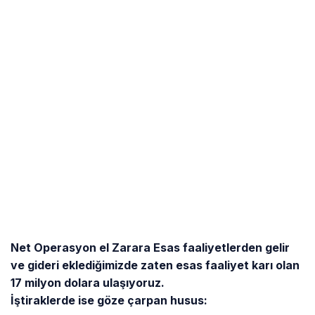
Adınız
YORUM GÖNDER
12 Yorum
Suçlular Belli
9 yıl önce
•
Fırıncı Hamdi ve hemşehrisi Temel, hangi 
coğrafyada ve ülke olarak en ufak bir 
krizde ekonomik,sosyal,turistik,ticari olarak 
nasıl kolayca sarsılabilme riskine sahip 