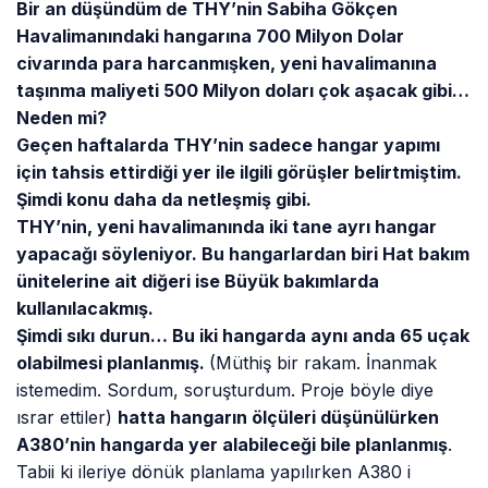
Bir an düşündüm de THY’nin Sabiha Gökçen
Havalimanındaki hangarına 700 Milyon Dolar
civarında para harcanmışken, yeni havalimanına
taşınma maliyeti 500 Milyon doları çok aşacak gibi…
Neden mi?
Geçen haftalarda THY’nin sadece hangar yapımı
için tahsis ettirdiği yer ile ilgili görüşler belirtmiştim.
Şimdi konu daha da netleşmiş gibi.
THY’nin, yeni havalimanında iki tane ayrı hangar
yapacağı söyleniyor. Bu hangarlardan biri Hat bakım
ünitelerine ait diğeri ise Büyük bakımlarda
kullanılacakmış.
Şimdi sıkı durun… Bu iki hangarda aynı anda 65 uçak
olabilmesi planlanmış.
(Müthiş bir rakam. İnanmak
istemedim. Sordum, soruşturdum. Proje böyle diye
ısrar ettiler)
hatta hangarın ölçüleri düşünülürken
A380’nin hangarda yer alabileceği bile planlanmış
.
Tabii ki ileriye dönük planlama yapılırken A380 i