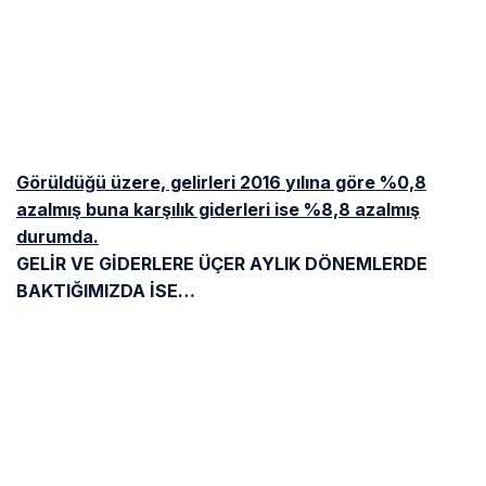
Yukarıda belirttiğimiz gibi THY esas faaliyetlerinden
geçen seneye göre 428 milyon dolar daha iyi
performans elde edilmiş.
Gelirleri 35 milyon dolar,
giderleri ise 452 milyon dolar azalmış
.
Giderlerin en çok düştüğü maliyet kalemi %16,5 ile
ve rakamla ifade edersek 161 milyon dolar olarak
personel giderleridir
.
Bildiğiniz üzere personele düşük zam yapıldı ve
doların Türk lirasına karşı değer kazanmasından
dolayı bu durum gerçekleşti. Bir çok gider kaleminde
tabii ki özellikle Türk lirası oluşan giderlerde TGS,
DOCO gibi giderlerin düşmesi TL’nin dolar karşısında