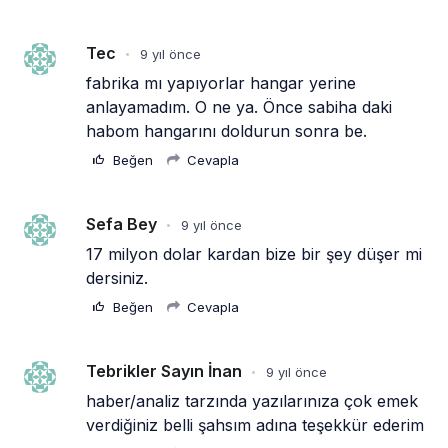
40 dakika önce
Emirates A380 yolcu rahatsızlanınca
İstanbul’a indi
1 saat önce
Emirates’in reddettiği 10 Boeing 777X
için United kararı
2 saat önce
DHL uçağı havada cisimle çarpıştı,
havalimanında patlayıcı drone bulundu
2 saat önce
SpaceX Falcon 9’un ikinci kademesi
Ay’a çarptı
3 saat önce