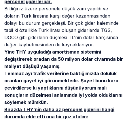
Cumhurbaşkanı TOBB üyelerine ve iş adamlarına
personel istihdamı yapılması için söylevlerde
bulunurken, ilginçtir ki, THY personel alımı değil
işten çıkarma yapıyor.
Bu stratejileri devam ederse, uçak sayısı
azalacağından, sene sonuna kadar yeniden işten
çıkartılmalar devam edecek diyebiliriz.
THY bunu
Cumhurbaşkanına nasıl izah edecek merak konusu
.
Diğer firmalar THY’yi örnek verirse kim ne diyebilir.
Bunla berber THY Do&Co dan yaklaşık 1.500 kişi ve
TGS’den de işten çıkarmalar olmuştur.
Arz edilen koltuk kilometre, kilometre başına gider
ve gelir olarak karşılaştırma tablosu da aşağıda yer
almaktadır: