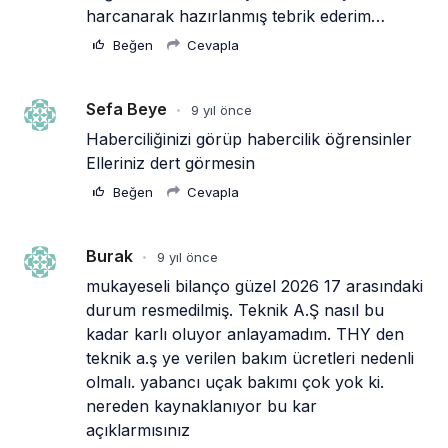
siteyi…Vay demokrat sendika vayyy
Beğen
Cevapla
Emirates A380 yolcu rahatsızlanınca
İstanbul’a indi