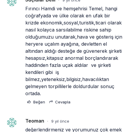
habom hangarını doldurun sonra be.
Beğen
Cevapla
Sefa Bey
9 yıl önce
•
17 milyon dolar kardan bize bir şey düşer mi 
dersiniz.
Beğen
Cevapla
Tebrikler Sayın İnan
9 yıl önce
•
haber/analiz tarzında yazılarınıza çok emek 
verdiğiniz belli şahsım adına teşekkür ederim
Beğen
Cevapla
Hava İş, Ne Iş?
9 yıl önce
•
Bak sen şu Hava İŞ’e…Savcılığa vermişler 