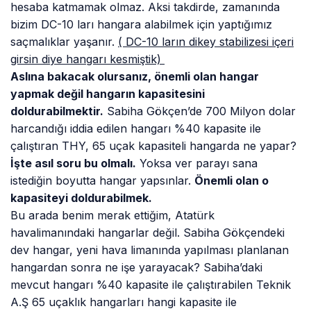
hesaba katmamak olmaz. Aksi takdirde, zamanında
bizim DC-10 ları hangara alabilmek için yaptığımız
saçmalıklar yaşanır.
( DC-10 ların dikey stabilizesi içeri
girsin diye hangarı kesmiştik)
Aslına bakacak olursanız, önemli olan hangar
yapmak değil hangarın kapasitesini
doldurabilmektir.
Sabiha Gökçen’de 700 Milyon dolar
harcandığı iddia edilen hangarı %40 kapasite ile
çalıştıran THY, 65 uçak kapasiteli hangarda ne yapar?
İşte asıl soru bu olmalı.
Yoksa ver parayı sana
istediğin boyutta hangar yapsınlar.
Önemli olan o
kapasiteyi doldurabilmek.
Bu arada benim merak ettiğim, Atatürk
havalimanındaki hangarlar değil. Sabiha Gökçendeki
dev hangar, yeni hava limanında yapılması planlanan
hangardan sonra ne işe yarayacak? Sabiha’daki
mevcut hangarı %40 kapasite ile çalıştırabilen Teknik
A.Ş 65 uçaklık hangarları hangi kapasite ile