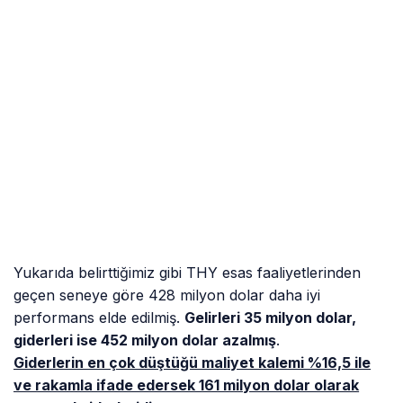
değer kaybetmesinden de kaynaklanıyor.
Yine THY uyguladığı amortisman sistemini
değiştirerek oradan da 50 milyon dolar civarında bir
maliyet düşüşü yaşamış
.
Temmuz ayı trafik verilerine baktığımızda doluluk
oranları gayet iyi görünmektedir. Şayet bunu kara
çevirdilerse ki yaptıklarını düşünüyorum mali
sonuçların düzelmesi anlamında iyi yolda olduklarını
söylemek mümkün.
Birazda THY’nin daha az personel giderini hangi
durumda elde etti ona bir göz atalım: