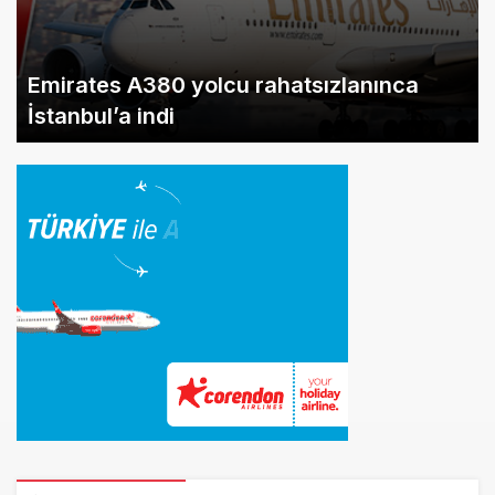
© Telif Hakkı 2026, Tüm Hakları Saklıdır.
Artelio
Yazarlarımız
Künye
Hesabım
Gizlilik politikası
İletisim