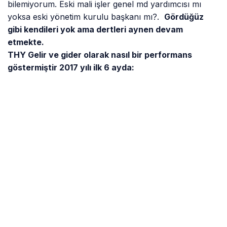
bilemiyorum. Eski mali işler genel md yardımcısı mı
yoksa eski yönetim kurulu başkanı mı?.
Gördüğüz
gibi kendileri yok ama dertleri aynen devam
etmekte.
THY Gelir ve gider olarak nasıl bir performans
göstermiştir 2017 yılı ilk 6 ayda:
Görüldüğü üzere, gelirleri 2016 yılına göre %0,8
azalmış buna karşılık giderleri ise %8,8 azalmış
durumda.
GELİR VE GİDERLERE ÜÇER AYLIK DÖNEMLERDE
BAKTIĞIMIZDA İSE…