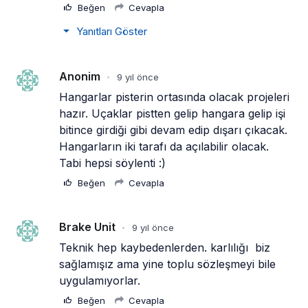
İlginizi Çekebilir
10 dakika önce
Trump’ı taşıyan Marine One, yolcu
uçağına fazla yaklaştı