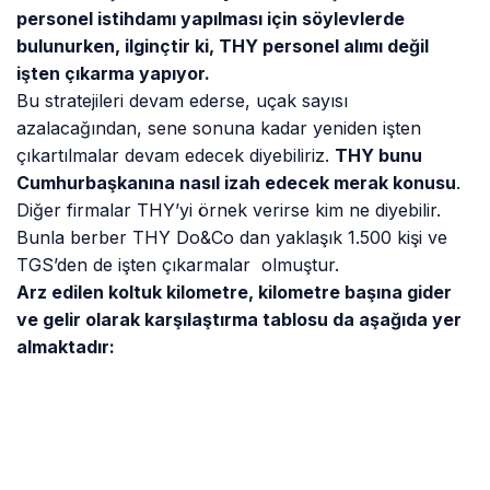
edeceğini söyleyebiliriz.
# A380
# HAVACILIK
# HAVAYOLU
# KAR
# SABIHA GÖKÇEN HAVALIMANI
# SHGM
# TEKNIK A.Ş
# TÜRK HAVA YOLLARI
# ZARAR
Bir Yorum Yaz
Yorumunuz