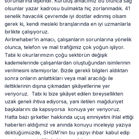
sorunlarına ilişkindir. Kuruluş amacımız bu olunca sağ
olsunlar yazar kadrosu bulmakta hiç zorlanmadık. 41
senelik havacılık çevremde iyi dostlar edinmiş olsam
gerek ki, kendi mesleki branşlarında en iyi uzmanlarla
birlikte çalışıyoruz.
Airlinehaber’in amacı, çalışanların sorunlarına yönelik
olunca, telefon ve mail trafiğimiz çok yoğun işliyor.
Tabii ki okurlarımızın çoğu sektörün değişik
kademelerinde çalışanlardan oluştuğundan isimlerinin
verilmesini istemiyorlar. Bizde gerekli bilgileri aldıktan
sonra onların anlattıkları veya mail aracılığı ile
ilettiklerinin dışına çıkmadan şikâyetlerine yer
veriyoruz. Tabi ki bize şikâyet edilen bireysellikten
uzak geneli ihtiva ediyorsa, yani iletilen mağduriyet
başkalarını da kapsıyorsa konuya yer veriyoruz.
Hatta bazı şirketler hakkında uçuş emniyetini ihlal ettiği
haberleri aldığımız ve anında konuyu inceleyip yazıya
döktüğümüzde, SHGM’nin bu yazıyı ihbar kabul edip