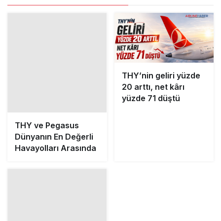
THY ve Pegasus
THY’nin geliri yüzde
Dünyanın En Değerli
20 arttı, net kârı
Havayolları Arasında
yüzde 71 düştü
THY’de üst düzey
atama: Ahmet Esat
Hızır kritik göreve
getirildi