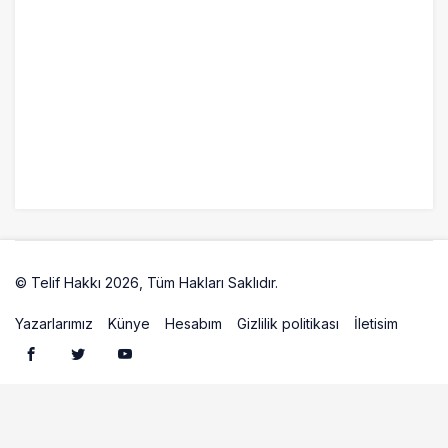
22 saat önce
ISG’nin terminal memurlarından can
kurtaran hamle
© Telif Hakkı 2026, Tüm Hakları Saklıdır.
Artelio
Yazarlarımız
Künye
Hesabım
Gizlilik politikası
İletisim