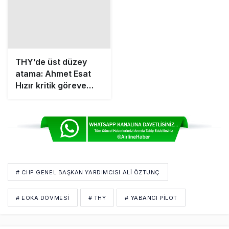
# CHP GENEL BAŞKAN YARDIMCISI ALI ÖZTUNÇ
# EOKA DÖVMESI
# THY
# YABANCI PİLOT
Bir Yorum Yaz
Yorumunuz