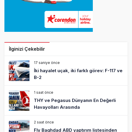
17 saniye önce
İki hayalet uçak, iki farklı görev: F-117 ve
B-2
1 saat önce
THY ve Pegasus Dünyanın En Değerli
Havayolları Arasında
2 saat önce
Fly Baghdad ABD yaptırım listesinden
çıkarıldı
3 saat önce
Elektrikli uçaklar Avrupa’da kısa rotalara
hazırlanıyor
4 saat önce
Trump’ı taşıyan Marine One, yolcu