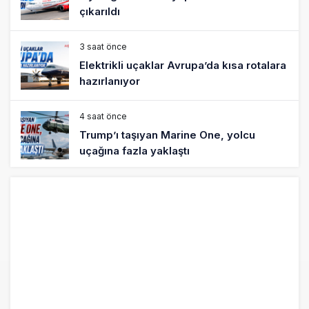
uçağına fazla yaklaştı
4 saat önce
Emirates A380 yolcu rahatsızlanınca
İstanbul’a indi
5 saat önce
Emirates’in reddettiği 10 Boeing 777X
için United kararı
5 saat önce
DHL uçağı havada cisimle çarpıştı,
havalimanında patlayıcı drone bulundu
6 saat önce
Üniformasız Disiplin: Kabin Ekipleri Nasıl
Yolcu Olur?