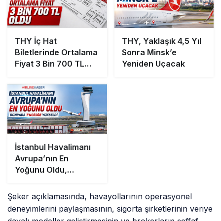
THY İç Hat
THY, Yaklaşık 4,5 Yıl
Biletlerinde Ortalama
Sonra Minsk’e
Fiyat 3 Bin 700 TL
Yeniden Uçacak
Oldu
İstanbul Havalimanı
Avrupa’nın En
Yoğunu Oldu,
Dünyada 7’nciliğe
Yükseldi
Şeker açıklamasında, havayollarının operasyonel
deneyimlerini paylaşmasının, sigorta şirketlerinin veriye
dayalı modeller geliştirmesinin ve brokerların şeffaf