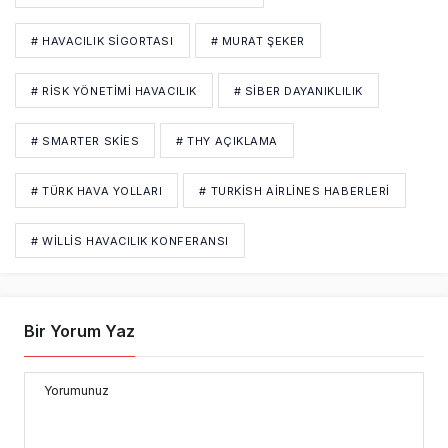
# HAVACILIK SIGORTASI
# MURAT ŞEKER
# RISK YÖNETIMI HAVACILIK
# SIBER DAYANIKLILIK
# SMARTER SKIES
# THY AÇIKLAMA
# TÜRK HAVA YOLLARI
# TURKISH AIRLINES HABERLERI
# WILLIS HAVACILIK KONFERANSI
Bir Yorum Yaz
Yorumunuz