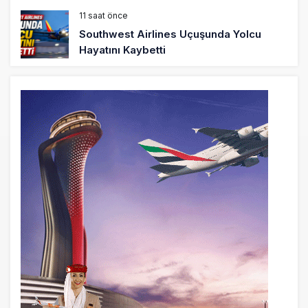
11 saat önce
Southwest Airlines Uçuşunda Yolcu
Hayatını Kaybetti
11 saat önce
Rio de Janeiro’da Helikopter Düştü: 4
Kişi Öldü
20 saat önce
Uçak Bakımında Yetki Kimde Olmalı?
Havacılıkta İyi Hakem Oyunu Kendi
Oynamaz
21 saat önce
Savunma Sanayiinde Yeni Silah: Seri
Üretim Kapasitesi
21 saat önce