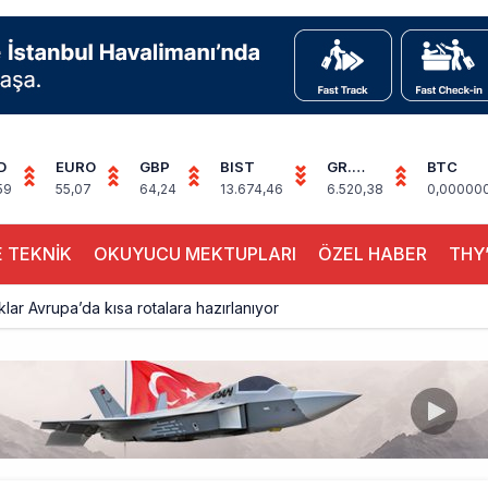
D
EURO
GBP
BIST
GR.
BTC
ALTIN
59
55,07
64,24
13.674,46
6.520,38
0,00000
 TEKNİK
OKUYUCU MEKTUPLARI
ÖZEL HABER
THY’
aklar Avrupa’da kısa rotalara hazırlanıyor
yan Marine One, yolcu uçağına fazla yaklaştı
0 yolcu rahatsızlanınca İstanbul’a indi
eddettiği 10 Boeing 777X için United kararı
ada cisimle çarpıştı, havalimanında patlayıcı drone bulundu