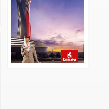
4 saat önce
Üniformasız Disiplin: Kabin
Ekipleri Nasıl Yolcu Olur?
19 saat önce
ISG’nin terminal
memurlarından can kurtaran
hamle
24 saat önce
AJet’ten Yurt İçi Biletlerde
Yüzde 30 İndirim