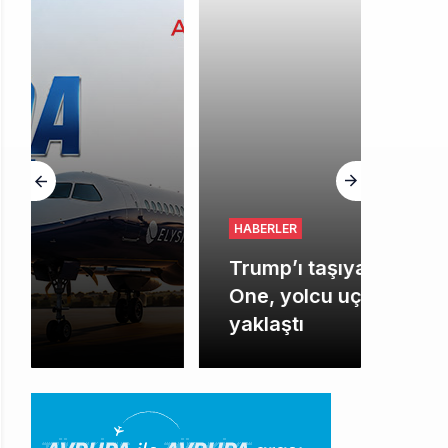
HABERLER
Trump’ı taşıyan Marine
One, yolcu uçağına fazla
yaklaştı