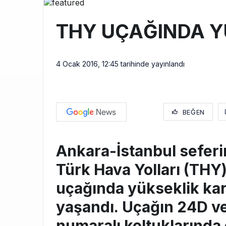
SpaceX Falcon
8:11
THY UÇAĞINDA Y
Üniformasız Di
7:50
ISG’nin term
16:20
4 Ocak 2016, 12:45
tarihinde yayınlandı
BEĞEN
Ankara-İstanbul seferi
Türk Hava Yolları (THY
uçağında yükseklik ka
yaşandı. Uçağın 24D v
numaralı koltuklarında