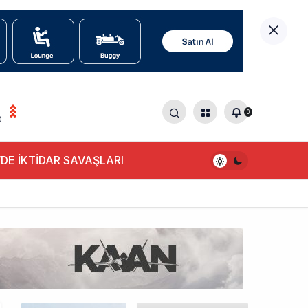
0
0
DE İKTİDAR SAVAŞLARI