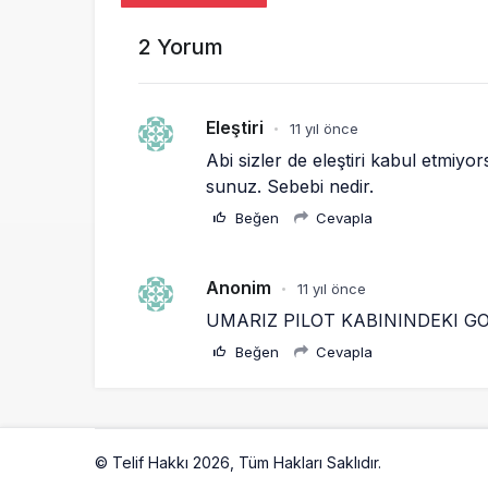
2 Yorum
Eleştiri
11 yıl önce
•
Abi sizler de eleştiri kabul etmiy
sunuz. Sebebi nedir.
Beğen
Cevapla
Anonim
11 yıl önce
•
UMARIZ PILOT KABININDEKI G
Beğen
Cevapla
© Telif Hakkı 2026, Tüm Hakları Saklıdır.
Artelio