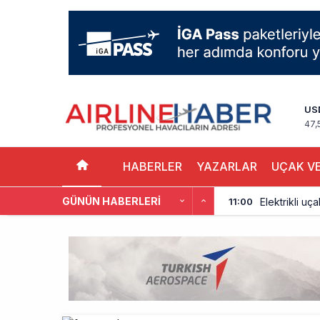
US
47,
HABERLER
YAZARLAR
UÇAK VE
GÜNÜN HABERLERI
Elektrikli uç
11:00
Trump’ı taşı
10:30
Emirates A38
10:00
Emirates’in r
9:14
DHL uçağı hav
8:37