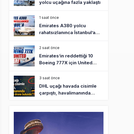
yolcu uçağına fazla yaklaştı
1 saat önce
Emirates A380 yolcu
rahatsızlanınca İstanbul’a
indi
2 saat önce
Emirates’in reddettiği 10
Boeing 777X için United
kararı
3 saat önce
DHL uçağı havada cisimle
çarpıştı, havalimanında
patlayıcı drone bulundu
3 saat önce
SpaceX Falcon 9’un ikinci
kademesi Ay’a çarptı