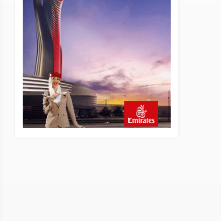
13 saat önce
Elektrikli uçaklar Avrupa’da
kısa rotalara hazırlanıyor
13 saat önce
Trump’ı taşıyan Marine One,
yolcu uçağına fazla yaklaştı
14 saat önce
Emirates A380 yolcu
rahatsızlanınca İstanbul’a
indi
15 saat önce
Emirates’in reddettiği 10
Boeing 777X için United
kararı
15 saat önce
DHL uçağı havada cisimle