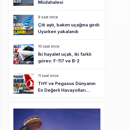
Müdahalesi
9 saat önce
Çiti aştı, bakım uçağına girdi:
Uyurken yakalandı
10 saat önce
İki hayalet uçak, iki farklı
görev: F-117 ve B-2
11 saat önce
THY ve Pegasus Dünyanın
En Değerli Havayolları
Arasında
12 saat önce
Fly Baghdad ABD yaptırım
listesinden çıkarıldı