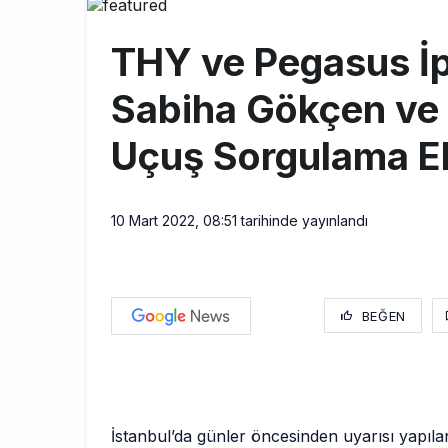
THY ve Pega
13:00
THY ve Pegasus İp
Fly Baghdad 
12:00
Sabiha Gökçen ve 
Elektrikli uç
11:00
Uçuş Sorgulama E
10 Mart 2022, 08:51
tarihinde yayınlandı
BEĞEN
İstanbul’da günler öncesinden uyarısı yapıla