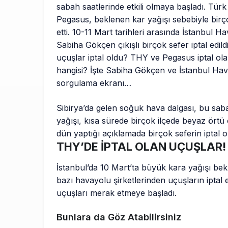
sabah saatlerinde etkili olmaya başladı. Türk
Pegasus, beklenen kar yağışı sebebiyle birç
etti. 10-11 Mart tarihleri arasında İstanbul H
Sabiha Gökçen çıkışlı birçok sefer iptal edildi
uçuşlar iptal oldu? THY ve Pegasus iptal ol
hangisi? İşte Sabiha Gökçen ve İstanbul Hava
sorgulama ekranı…
Sibirya’da gelen soğuk hava dalgası, bu saba
yağışı, kısa sürede birçok ilçede beyaz ört
dün yaptığı açıklamada birçok seferin iptal
THY’DE İPTAL OLAN UÇUŞLAR!
İstanbul’da 10 Mart’ta büyük kara yağışı be
bazı havayolu şirketlerinden uçuşların iptal e
uçuşları merak etmeye başladı.
Bunlara da Göz Atabilirsiniz