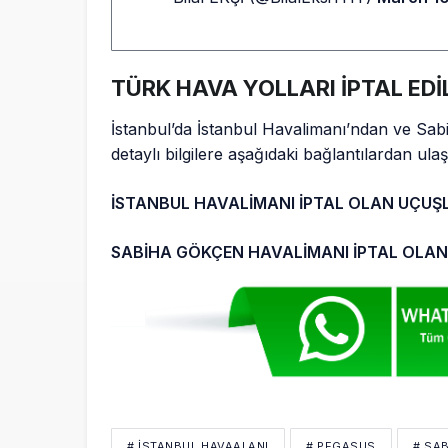
TÜRK HAVA YOLLARI İPTAL EDİ
İstanbul’da İstanbul Havalimanı’ndan ve Sab
detaylı bilgilere aşağıdaki bağlantılardan ulaşa
İSTANBUL HAVALİMANI İPTAL OLAN UÇUŞ
SABİHA GÖKÇEN HAVALİMANI İPTAL OLA
# İSTANBUL HAVAALANI
# PEGASUS
# SA