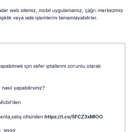
 kadar web sitemiz, mobil uygulamamız, çağrı merkezimiz
iklik veya iade işlemlerini tamamlayabilirler.
apabilmek için sefer iptallerini zorunlu olarak
zi nasıl yapabilirsiniz?
Mobil'den
centa,satış ofisinden
https://t.co/5FCZ3xMlOO
, 2022