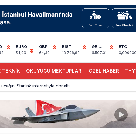
D
EURO
GBP
BIST
GR.
BTC
ALTIN
68
54,99
64,30
13.798,82
6.507,31
0,00000
 TEKNİK
OKUYUCU MEKTUPLARI
ÖZEL HABER
THY’
 uçağını Starlink internetiyle donattı
çağına Polis Müdahalesi
ays A380 seferlerini yüzde 28 azaltıyor
akım uçağına girdi: Uyurken yakalandı
çak, iki farklı görev: F-117 ve B-2