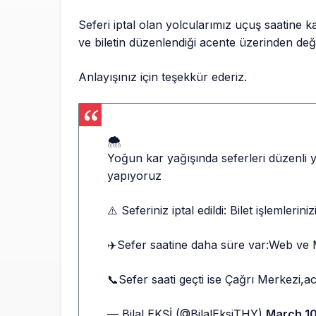
Seferi iptal olan yolcularımız uçuş saatine
ve biletin düzenlendiği acente üzerinden değiş
Anlayışınız için teşekkür ederiz.
🌨️
Yoğun kar yağışında seferleri düzenli y
yapıyoruz
⚠️ Seferiniz iptal edildi: Bilet işlemlerini
✈️Sefer saatine daha süre var:Web ve 
📞Sefer saati geçti ise Çağrı Merkezi,a
— Bilal EKŞİ (@BilalEksiTHY)
March 10