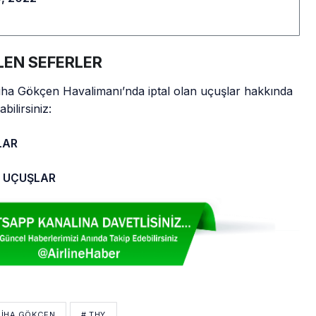
LEN SEFERLER
iha Gökçen Havalimanı’nda iptal olan uçuşlar hakkında
bilirsiniz:
LAR
N UÇUŞLAR
BIHA GÖKÇEN
# THY