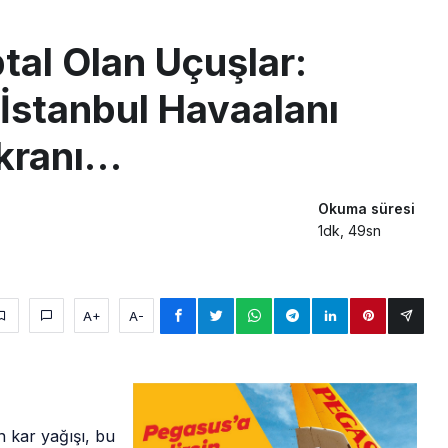
sus Dünyanın En Değerli Havayolları Arasında
tal Olan Uçuşlar:
ABD yaptırım listesinden çıkarıldı
İstanbul Havaalanı
aklar Avrupa’da kısa rotalara hazırlanıyor
kranı…
Okuma süresi
1dk, 49sn
A+
A-
n kar yağışı, bu