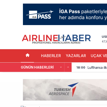
US
47,
HABERLER
YAZARLAR
UÇAK VE
GÜNÜN HABERLERI
Lufthansa ilk
18:00
Norwegian U
17:00
British Airw
16:00
Çiti aştı, b
15:00
İki hayalet u
14:00