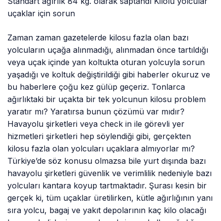
Standart ağırlık 84 kg. olarak saptandı Kilolu yolcular
uçaklar için sorun
Zaman zaman gazetelerde kilosu fazla olan bazı
yolcuların uçağa alınmadığı, alınmadan önce tartıldığı
veya uçak içinde yan koltukta oturan yolcuyla sorun
yaşadığı ve koltuk değiştirildiği gibi haberler okuruz ve
bu haberlere çoğu kez gülüp geçeriz. Tonlarca
ağırlıktaki bir uçakta bir tek yolcunun kilosu problem
yaratır mı? Yaratırsa bunun çözümü var mıdır?
Havayolu şirketleri veya check in ile görevli yer
hizmetleri şirketleri hep söylendiği gibi, gerçekten
kilosu fazla olan yolcuları uçaklara almıyorlar mı?
Türkiye’de söz konusu olmazsa bile yurt dışında bazı
havayolu şirketleri güvenlik ve verimlilik nedeniyle bazı
yolcuları kantara koyup tartmaktadır. Şurası kesin bir
gerçek ki, tüm uçaklar üretilirken, kütle ağırlığının yanı
sıra yolcu, bagaj ve yakıt depolarının kaç kilo olacağı