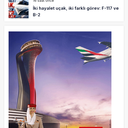
16 saat önce
İki hayalet uçak, iki farklı görev: F-117 ve
B-2
17 saat önce
THY ve Pegasus Dünyanın En Değerli
Havayolları Arasında
18 saat önce
Fly Baghdad ABD yaptırım listesinden
çıkarıldı
19 saat önce
Elektrikli uçaklar Avrupa’da kısa rotalara
hazırlanıyor
20 saat önce
Trump’ı taşıyan Marine One, yolcu