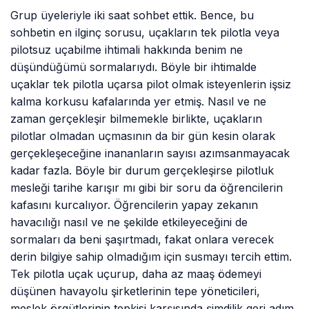
Grup üyeleriyle iki saat sohbet ettik. Bence, bu
sohbetin en ilginç sorusu, uçakların tek pilotla veya
pilotsuz uçabilme ihtimali hakkında benim ne
düşündüğümü sormalarıydı. Böyle bir ihtimalde
uçaklar tek pilotla uçarsa pilot olmak isteyenlerin işsiz
kalma korkusu kafalarında yer etmiş. Nasıl ve ne
zaman gerçekleşir bilmemekle birlikte, uçakların
pilotlar olmadan uçmasının da bir gün kesin olarak
gerçekleşeceğine inananların sayısı azımsanmayacak
kadar fazla. Böyle bir durum gerçekleşirse pilotluk
mesleği tarihe karışır mı gibi bir soru da öğrencilerin
kafasını kurcalıyor. Öğrencilerin yapay zekanın
havacılığı nasıl ve ne şekilde etkileyeceğini de
sormaları da beni şaşırtmadı, fakat onlara verecek
derin bilgiye sahip olmadığım için susmayı tercih ettim.
Tek pilotla uçak uçurup, daha az maaş ödemeyi
düşünen havayolu şirketlerinin tepe yöneticileri,
meslek örgütlerinin tepkisi karşısında şimdilik geri adım