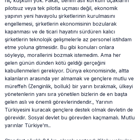
hiç kuşkum yok. Fakat, benim asıl korkum uçakların
pilotsuz veya tek pilotla uçması değil, ekonomik
yapının yeni havayolu şirketlerinin kurulmasını
engellemesi, şirketlerin ekonomisinin bozularak
kapanması ve de ticari hayatını sürdüren kalıcı
şirketlerin teknolojik gelişmelerle az personel istihdam
etme yoluna gitmesidir. Bu gibi konuları onlara
söyleyip, morallerini bozmak istemedim. Ama her
gelen günün dünden kötü geldiği gerçeğini
kabullenmeleri gerekiyor. Dünya ekonomisinde, altta
kalanların arasında yer almamak ve gençlere mutlu ve
müreffeh (Zenginlik, bolluk) bir yarın bırakmak, ülkeyi
yönetenlerin yanı sıra yönetilen bizlerin de en başta
gelen aslı ve önemli görevlerindendir., Yarının
Türkiyesini kuracak gençlere destek olmak devletin de
görevidir. Sosyal devlet bu görevden kaçmamalı. Mutlu
yarınlar Türkiye’m..