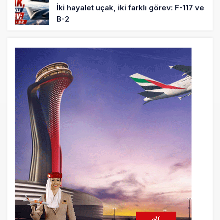
İki hayalet uçak, iki farklı görev: F-117 ve
B-2
17 saat önce
THY ve Pegasus Dünyanın En Değerli
Havayolları Arasında
18 saat önce
Fly Baghdad ABD yaptırım listesinden
çıkarıldı
19 saat önce
Elektrikli uçaklar Avrupa’da kısa rotalara
hazırlanıyor
20 saat önce
Trump’ı taşıyan Marine One, yolcu
uçağına fazla yaklaştı