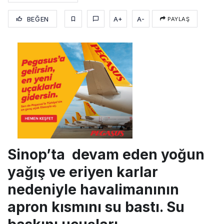
BEĞEN
A+
A-
PAYLAŞ
Sinop’ta devam eden yoğun
yağış ve eriyen karlar
nedeniyle havalimanının
apron kısmını su bastı. Su