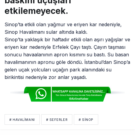
baskını uçuşları
etkilemeyecek.
Sinop’ta etkili olan yağmur ve eriyen kar nedeniyle,
Sinop Havalimanı sular altında kaldı.
Sinop’ta yaklaşık bir haftadır etkili olan aşırı yağışlar ve
eriyen kar nedeniyle Erfelek Çayı taştı. Çayın taşması
sonucu havaalanının apron kısmını su bastı. Su basan
havalimanının apronu göle döndü. İstanbul’dan Sinop’a
gelen uçak yolcuları uçağın park alanındaki su
birikintisi nedeniyle zor anlar yaşadı.
# HAVALİMANI
# SEFERLER
# SINOP