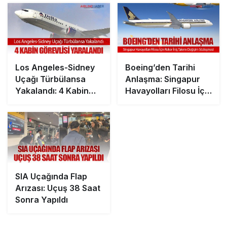
Los Angeles-Sidney
Boeing’den Tarihi
Uçağı Türbülansa
Anlaşma: Singapur
Yakalandı: 4 Kabin
Havayolları Filosu İçin
Görevlisi Yaralandı
Rekor İniş Takımı
Değişim Sözleşmesi
SIA Uçağında Flap
Arızası: Uçuş 38 Saat
Sonra Yapıldı