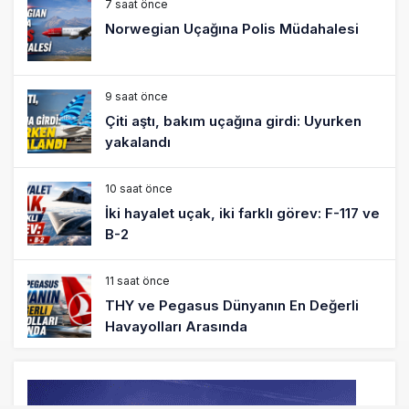
7 saat önce
Norwegian Uçağına Polis Müdahalesi
9 saat önce
Çiti aştı, bakım uçağına girdi: Uyurken
yakalandı
10 saat önce
İki hayalet uçak, iki farklı görev: F-117 ve
B-2
11 saat önce
THY ve Pegasus Dünyanın En Değerli
Havayolları Arasında
12 saat önce
Fly Baghdad ABD yaptırım listesinden