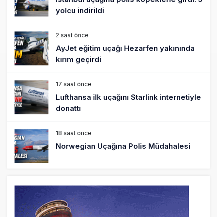
yolcu indirildi
2 saat önce
AyJet eğitim uçağı Hezarfen yakınında
kırım geçirdi
17 saat önce
Lufthansa ilk uçağını Starlink internetiyle
donattı
18 saat önce
Norwegian Uçağına Polis Müdahalesi
19 saat önce
British Airways A380 seferlerini yüzde
28 azaltıyor