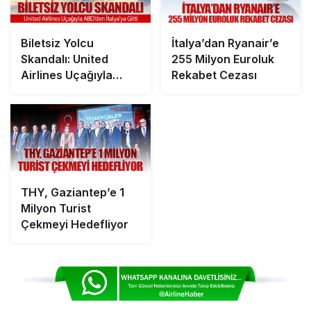
Biletsiz Yolcu
İtalya’dan Ryanair’e
Skandalı: United
255 Milyon Euroluk
Airlines Uçağıyla
Rekabet Cezası
ABD’den İtalya’ya
Gitti
THY, Gaziantep’e 1
Milyon Turist
Çekmeyi Hedefliyor