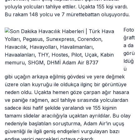
yoluyla yolcuları tahliye ettiler. Uçakta 155 kişi vardı.
Bu rakam 148 yolcu ve 7 mürettebattan oluşuyordu.
Foto
ğraft
a da
görü
ldüğ
ü
gibi uçağın arkaya eğilmiş gövdesi ve yere değmek
üzere olan kuyruğu ile oldukça ilginç bir görüntüye
neden oldu. Uçakta hemen göze çarpan ağır hasara
ve paniğe rağmen, acil tahliye sırasında yolculardan
sadece ikisi hafif şekilde yaralandı ve 155 kişinin
tamamı slidelar aracılığıyla uçaktan ayrıldılar. Bu olay
nedeniyle başlatılan soruşturma, Adam Air’in uçuş
güvenliği ile ilgili geniş endişeleri vurgulayan bazı
endişe verici gerçekleri ortaya çıkardı.