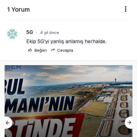
1 Yorum
5G
4 yıl önce
•
Ekip 5G’yi yanlış anlamış herhalde. 
Beğen
Cevapla