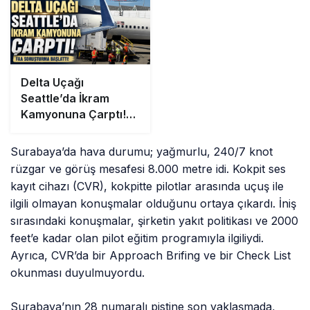
Delta Uçağı
Seattle’da İkram
Kamyonuna Çarptı!
FAA Soruşturma
Başlattı
Surabaya’da hava durumu; yağmurlu, 240/7 knot
rüzgar ve görüş mesafesi 8.000 metre idi. Kokpit ses
kayıt cihazı (CVR), kokpitte pilotlar arasında uçuş ile
ilgili olmayan konuşmalar olduğunu ortaya çıkardı. İniş
sırasındaki konuşmalar, şirketin yakıt politikası ve 2000
feet’e kadar olan pilot eğitim programıyla ilgiliydi.
Ayrıca, CVR’da bir Approach Brifing ve bir Check List
okunması duyulmuyordu.
Surabaya’nın 28 numaralı pistine son yaklaşmada,