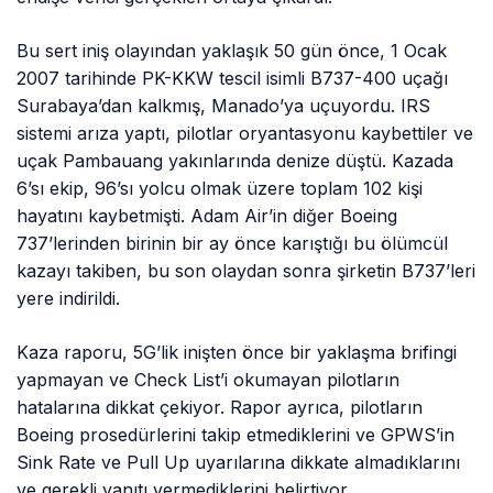
Bu sert iniş olayından yaklaşık 50 gün önce, 1 Ocak
2007 tarihinde PK-KKW tescil isimli B737-400 uçağı
Surabaya’dan kalkmış, Manado’ya uçuyordu. IRS
sistemi arıza yaptı, pilotlar oryantasyonu kaybettiler ve
uçak Pambauang yakınlarında denize düştü. Kazada
6’sı ekip, 96’sı yolcu olmak üzere toplam 102 kişi
hayatını kaybetmişti. Adam Air’in diğer Boeing
737’lerinden birinin bir ay önce karıştığı bu ölümcül
kazayı takiben, bu son olaydan sonra şirketin B737’leri
yere indirildi.
Kaza raporu, 5G’lik inişten önce bir yaklaşma brifingi
yapmayan ve Check List’i okumayan pilotların
hatalarına dikkat çekiyor. Rapor ayrıca, pilotların
Boeing prosedürlerini takip etmediklerini ve GPWS’in
Sink Rate ve Pull Up uyarılarına dikkate almadıklarını
ve gerekli yanıtı vermediklerini belirtiyor.