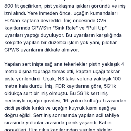
800 fit geçilirken, pist yaklaşma ışıkları göründü ve iniş
izni alındı. Yere inmeden önce, uçağın kumandaları
FO’dan kaptana devredildi. İniş öncesinde CVR
kayıtlarında GPWS’in “Sink Rate” ve “Pull Up”
uyarıları yaptığı duyuluyor. Bu uyarıların karşılığında
kokpitte yapılan bir düzeltici işlem yok yani, pilotlar
GPWS uyarılarını dikkate almıyor.
Yapılan sert inişte sağ ana tekerlekler pistin yaklaşık 4
metre dışına toprağa temas etti, kaptan uçağı tekrar
piste yönlendirdi. Uçak, N3 taksi yoluna yaklaşık 100
metre kala durdu. İniş, FDR kayıtlarına göre, 5G’lik
oldukça sert bir iniş olmuştu. Bu 5G’lik sert iniş
nedeniyle uçağın gövdesi, 16. yolcu koltuğu hizasından
ciddi şekilde kırıldı ve uçağın kuyruk kısmı aşağıya
doğru eğildi. Sert iniş sonrasında yapılan acil tahliye
sırasında yolcular arasında panik yaşandı. Kabin
görevlileri, tüm çıkış kapılarından şişirilen slidelar