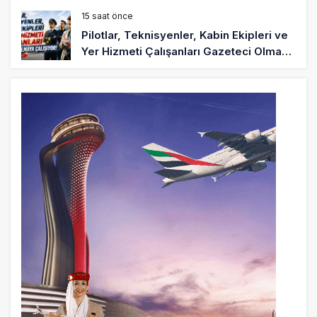
15 saat önce
Pilotlar, Teknisyenler, Kabin Ekipleri ve
Yer Hizmeti Çalışanları Gazeteci Olmaya
Çalışıyor!
17 saat önce
BookingAgora’dan Dubai’ye iki FAM Trip
19 saat önce
AJet Uçuşlarıyla Rus Turist İçin Yeni
Türkiye Rotası
20 saat önce
Airbus Temmuz bilançosunu açıkladı:
204 yeni sipariş
21 saat önce