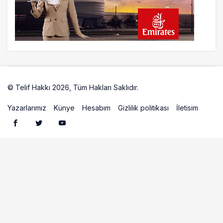
İstanbul uçağına polis köpeklerle girdi: 3
yolcu indirildi
21 saat önce
AyJet eğitim uçağı Hezarfen yakınında
kırım geçirdi
© Telif Hakkı 2026, Tüm Hakları Saklıdır.
Artelio
Yazarlarımız
Künye
Hesabım
Gizlilik politikası
İletisim