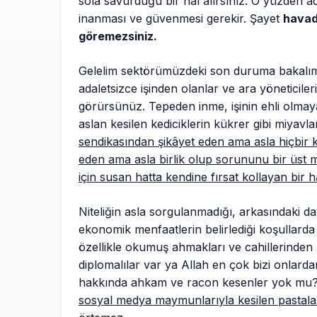
sola savurduğu bir hal alırsınız. O yüzden ad
inanması ve güvenmesi gerekir. Şayet
havad
göremezsiniz.
Gelelim sektörümüzdeki son duruma bakalım.
adaletsizce işinden olanlar ve ara yöneticileri
görürsünüz. Tepeden inme, işinin ehli olma
aslan kesilen kediciklerin kükrer gibi miyav
sendikasından şikâyet eden ama asla hiçbir 
eden ama asla birlik olup sorununu bir üst
için susan hatta kendine fırsat kollayan bir 
Niteliğin asla sorgulanmadığı, arkasındaki da
ekonomik menfaatlerin belirlediği koşullarda 
özellikle okumuş ahmakları ve cahillerinden
diplomalılar var ya Allah en çok bizi onlar
hakkında ahkam ve racon kesenler yok mu
sosyal medya maymunlarıyla kesilen pastalar 