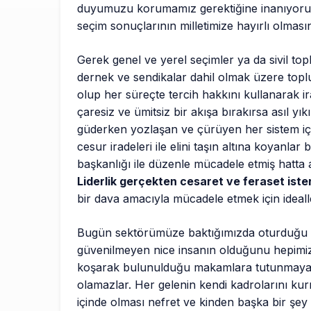
duyumuzu korumamız gerektiğine inanıyorum.
seçim sonuçlarının milletimize hayırlı olmasın
Gerek genel ve yerel seçimler ya da sivil top
dernek ve sendikalar dahil olmak üzere topl
olup her süreçte tercih hakkını kullanarak ira
çaresiz ve ümitsiz bir akışa bırakırsa asıl
güderken yozlaşan ve çürüyen her sistem iç
cesur iradeleri ile elini taşın altına koyanlar
başkanlığı ile düzenle mücadele etmiş hatta
Liderlik gerçekten cesaret ve feraset iste
bir dava amacıyla mücadele etmek için idealle
Bugün sektörümüze baktığımızda oturduğu k
güvenilmeyen nice insanın olduğunu hepimiz
koşarak bulunulduğu makamlara tutunmaya ç
olamazlar. Her gelenin kendi kadrolarını ku
içinde olması nefret ve kinden başka bir şey