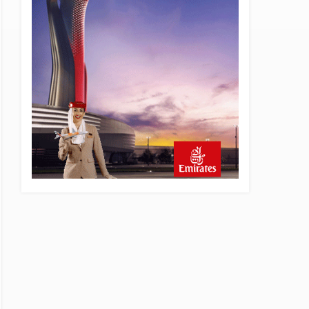
22 saat önce
SunExpress Günlük Yolcu
Rekorunu 72 Bin 340’a
Çıkardı
23 saat önce
İstanbul Havalimanı’nın 4.
Pistinde İlk Test Uçuşu
Yapıldı
23 saat önce
Aslıhan Güven, Airport
Leader of the Future Finalisti
Oldu