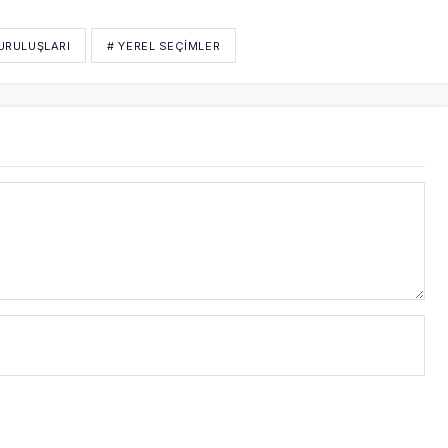
KURULUŞLARI
# YEREL SEÇIMLER