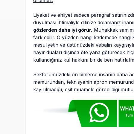
örtemez.
Liyakat ve ehliyet sadece paragraf satırınız
duyulması ihtimaliyle dilinize dolamanız inan
gözlerden daha iyi görür.
Muhakkak samimiyet
fark edilir. O yüzden hangi kademede hangi k
mesuliyetin ve üstünüzdeki vebalin kaygısıyl
hayır duaları dışında öte yana götürecek hiçb
kullandığınız kul hakkını bir de ben hatırlatm
Sektörümüzdeki on binlerce insanın daha adale
memurundan, teknisyenin apron memurundan, 
kayırılmadığı, eşit muamele görebildiği mutlu v