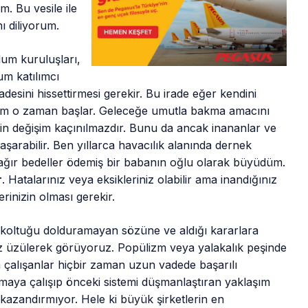
 Bu vesile ile
ı diliyorum.
lum kuruluşları,
um katılımcı
desini hissettirmesi gerekir. Bu irade eğer kendini
 yıkım o zaman başlar. Geleceğe umutla bakma amacını
in değişim kaçınılmazdır. Bunu da ancak inananlar ve
 başarabilir. Ben yıllarca havacılık alanında dernek
 ağır bedeller ödemiş bir babanın oğlu olarak büyüdüm.
r
. Hatalarınız veya eksikleriniz olabilir ama inandığınız
rinizin olması gerekir.
oltuğu dolduramayan sözüne ve aldığı kararlara
 üzülerek görüyoruz. Popülizm veya yalakalık peşinde
alışanlar hiçbir zaman uzun vadede başarılı
rmaya çalışıp önceki sistemi düşmanlaştıran yaklaşım
 kazandırmıyor. Hele ki büyük şirketlerin en