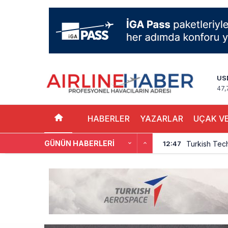
US
47,
HABERLER
YAZARLAR
UÇAK VE
GÜNÜN HABERLERI
Turkish Tec
12:47
THY, Yaklaşı
12:18
İstanbul Hav
11:58
THY’nin Wash
11:13
TOLUN P’den
10:48