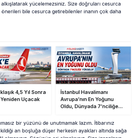
 alkışlatarak yücelemezsiniz. Size doğruları cesurca
nerileri bile cesurca getirebilenler inanın çok daha
laşık 4,5 Yıl Sonra
İstanbul Havalimanı
 Yeniden Uçacak
Avrupa’nın En Yoğunu
Oldu, Dünyada 7’nciliğe
Yükseldi
cımasız bir yüzünü de unutmamak lazım. İtibarınız
ildiği an boşluğa düşer herkesin ayakları altında sağa