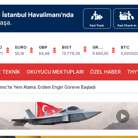
D
EURO
GBP
BIST
GR.
BTC
ALTIN
71
55,19
64,48
13.779,39
6.660,55
0,00000
 TEKNİK
OKUYUCU MEKTUPLARI
ÖZEL HABER
THY’
hnic’te Yeni Atama: Erdem Engin Göreve Başladı
k 4,5 Yıl Sonra Minsk’e Yeniden Uçacak
alimanı Avrupa’nın En Yoğunu Oldu, Dünyada 7’nciliğe Yükseldi
ington Uçağı Bulgaristan Üzerinden Geri Döndü
 Yeni Atış Testi: AKINCI Hedefi Tam İsabetle Vurdu