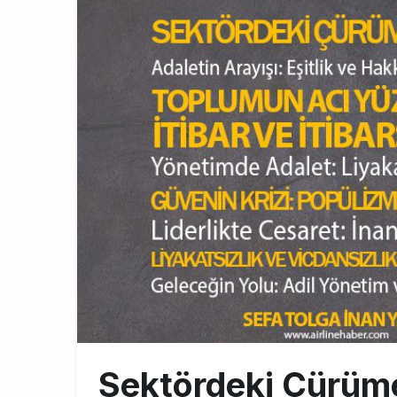
Türkiye’nin
10:26
SunExpress 
18:40
İstanbul Hava
17:59
Sektördeki Çürüme