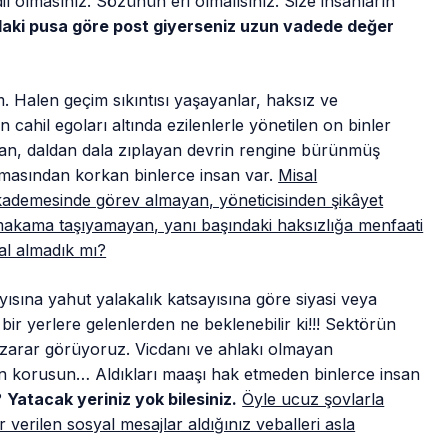
il olmasınız. Sözünün eri olmalısınız. Size insanların
aki pusa göre post giyerseniz uzun vadede değer
 Halen geçim sıkıntısı yaşayanlar, haksız ve
n cahil egoları altında ezilenlerle yönetilen on binler
yan, daldan dala zıplayan devrin rengine bürünmüş
lamasından korkan binlerce insan var.
Misal
kademesinde görev almayan, yöneticisinden şikâyet
 makama taşıyamayan, yanı başındaki haksızlığa menfaati
hal almadık mı?
yısına yahut yalakalık katsayısına göre siyasi veya
bir yerlere gelenlerden ne beklenebilir ki!!! Sektörün
 zarar görüyoruz. Vicdanı ve ahlakı olmayan
dan korusun… Aldıkları maaşı hak etmeden binlerce insan
?
Yatacak yeriniz yok bilesiniz.
Öyle ucuz şovlarla
verilen sosyal mesajlar aldığınız veballeri asla