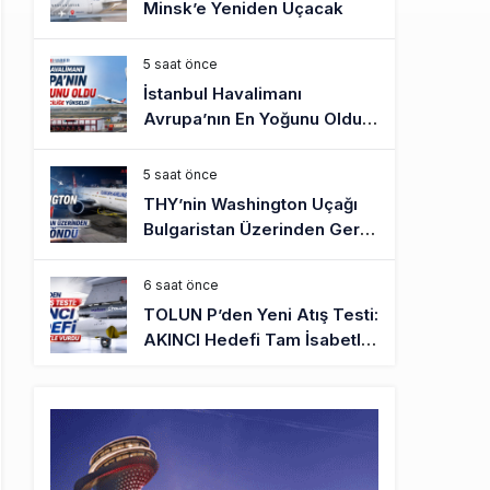
Minsk’e Yeniden Uçacak
5 saat önce
İstanbul Havalimanı
Avrupa’nın En Yoğunu Oldu,
Dünyada 7’nciliğe Yükseldi
5 saat önce
THY’nin Washington Uçağı
Bulgaristan Üzerinden Geri
Döndü
6 saat önce
TOLUN P’den Yeni Atış Testi:
AKINCI Hedefi Tam İsabetle
Vurdu
6 saat önce
Türkiye’nin Milli Motor
Projelerinde Yeni Dönem:
TEI TEKNOLOJİ Kuruldu