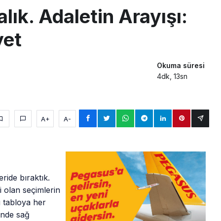
lık. Adaletin Arayışı:
yet
Okuma süresi
4dk, 13sn
A+
A-
ride bıraktık.
 olan seçimlerin
 tabloya her
inde sağ