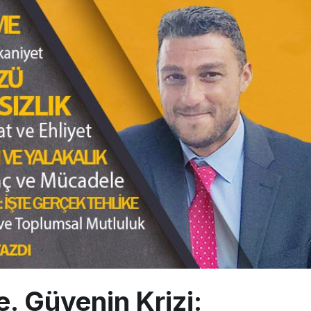
 Milli Motor Projelerinde Yeni Dönem: TEI TEKNOLOJİ Kuruldu
Günlük Yolcu Rekorunu 72 Bin 340’a Çıkardı
limanı’nın 4. Pistinde İlk Test Uçuşu Yapıldı
. Güvenin Krizi: