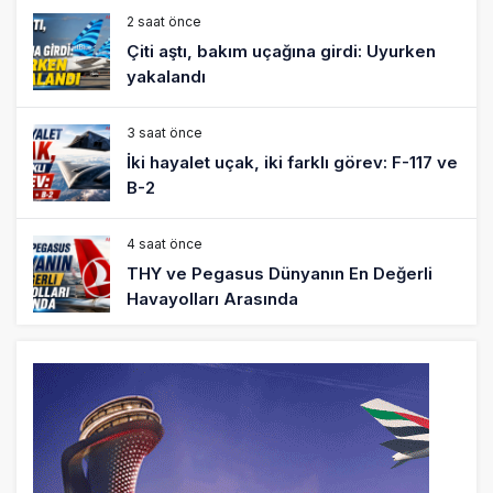
2 saat önce
Çiti aştı, bakım uçağına girdi: Uyurken
yakalandı
3 saat önce
İki hayalet uçak, iki farklı görev: F-117 ve
B-2
4 saat önce
THY ve Pegasus Dünyanın En Değerli
Havayolları Arasında
5 saat önce
Fly Baghdad ABD yaptırım listesinden
çıkarıldı
6 saat önce