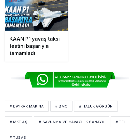
KAAN P1 yavaş taksi
testini başarıyla
tamamladı
# BAYKAR MAKINA
# BMC
# HALUK GÖRGÜN
# MKE AŞ
# SAVUNMA VE HAVACILIK SANAYII
# TEI
# TUSAS