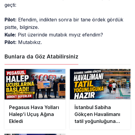
geçti:
Pilot:
Efendim, indikten sonra bir tane ördek gördük
pistte, bilginize.
Kule:
Pist üzerinde mutabık mıyız efendim?
Pilot:
Mutabıkız.
Bunlara da Göz Atabilirsiniz
Pegasus Hava Yolları
İstanbul Sabiha
Halep’i Uçuş Ağına
Gökçen Havalimanı
Ekledi
tatil yoğunluğuna
hazır