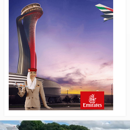
SpaceX Falcon 9’un ikinci kademesi
Ay’a çarptı
4 saat önce
Üniformasız Disiplin: Kabin Ekipleri Nasıl
Yolcu Olur?
19 saat önce
ISG’nin terminal memurlarından can
kurtaran hamle
24 saat önce
AJet’ten Yurt İçi Biletlerde Yüzde 30
İndirim