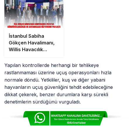
İstanbul Sabiha
Gökçen Havalimanı,
Willis Havacılık
Konferansı 2026’da
Sürdürülebilirlik ve
Yapılan kontrollerde herhangi bir tehlikeye
Dayanıklılık
rastlanmaması üzerine uçuş operasyonları hızla
Vizyonunu Paylaştı
normale döndü. Yetkililer, kuş ve diğer yabani
hayvanların uçuş güvenliğini tehdit edebileceğine
dikkat çekerek, benzer durumlara karşı sürekli
denetimlerin sürdüğünü vurguladı.