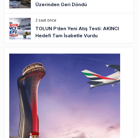
Üzerinden Geri Döndü
2 saat önce
TOLUN P’den Yeni Atış Testi: AKINCI
Hedefi Tam İsabetle Vurdu
3 saat önce
Türkiye’nin Milli Motor Projelerinde Yeni
Dönem: TEI TEKNOLOJİ Kuruldu
18 saat önce
SunExpress Günlük Yolcu Rekorunu 72
Bin 340’a Çıkardı
19 saat önce
İstanbul Havalimanı’nın 4. Pistinde İlk
Test Uçuşu Yapıldı