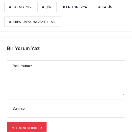
# BOING 737
# ÇIN
# ENDONEZYA
# KABIN
# SRIWIJAYA HAVAYOLLARI
Bir Yorum Yaz
Yorumunuz
Adınız
YORUM GÖNDER