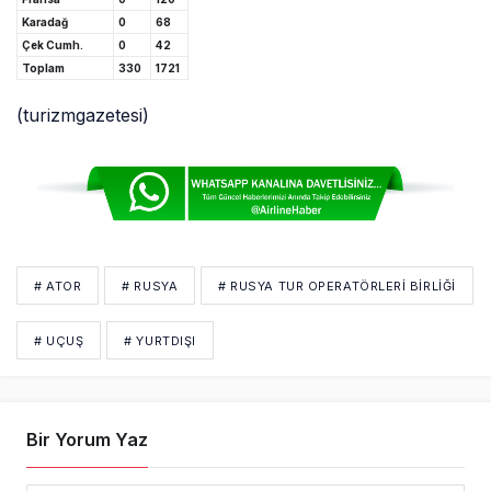
Karadağ
0
68
Çek Cumh.
0
42
Toplam
330
1721
(turizmgazetesi)
# ATOR
# RUSYA
# RUSYA TUR OPERATÖRLERI BIRLIĞI
# UÇUŞ
# YURTDIŞI
Bir Yorum Yaz