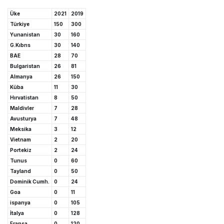
Üke
2021
2019
Türkiye
150
300
Yunanistan
30
160
G.Kıbrıs
30
140
BAE
28
70
Bulgaristan
26
81
Almanya
26
150
Küba
11
30
Hırvatistan
8
50
Maldivler
7
28
Avusturya
7
48
Meksika
3
12
Vietnam
2
20
Portekiz
2
24
Tunus
0
60
Tayland
0
50
Dominik Cumh.
0
24
Goa
0
11
ispanya
0
105
İtalya
0
128
Fransa
0
120