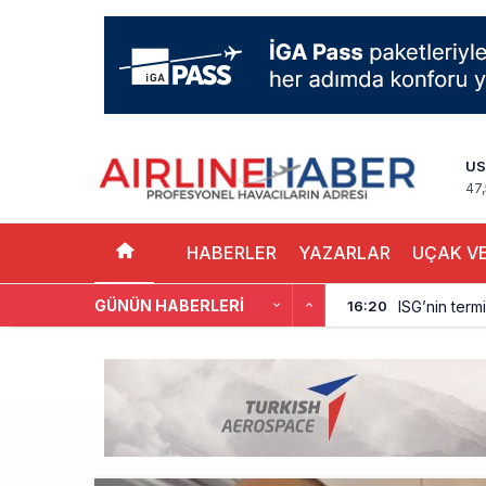
US
47
HABERLER
YAZARLAR
UÇAK VE
GÜNÜN HABERLERI
ISG’nin term
16:20
AJet’ten Yurt
11:41
THY’nin gelir
10:18
Pegasus, söz
9:42
Kolombiya, 2 
9:15