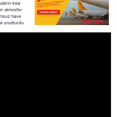
uların kısa
bir atmosfer
lumsuz hava
sa unutturdu.