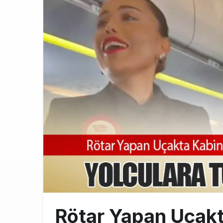
Üniversite ad
8:30
ASELSAN’ın 6
22:26
THY’de üst d
21:45
Rötar Yapan Uçak