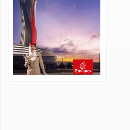
yönetiminin hiç mi kusuru
yok?