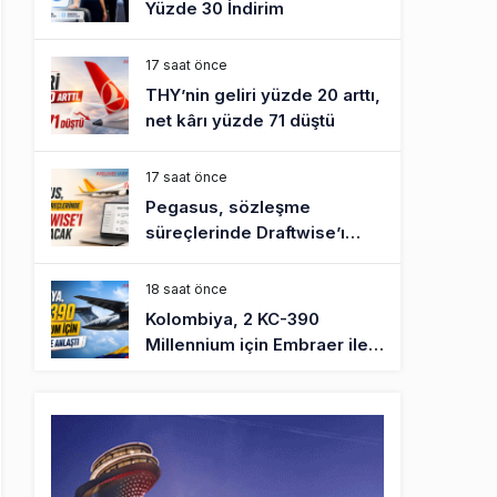
Yüzde 30 İndirim
17 saat önce
THY’nin geliri yüzde 20 arttı,
net kârı yüzde 71 düştü
17 saat önce
Pegasus, sözleşme
süreçlerinde Draftwise’ı
kullanacak
18 saat önce
Kolombiya, 2 KC-390
Millennium için Embraer ile
anlaştı
19 saat önce
Üniversite adayı avlanma ve
aldanma! Yazıcıoğlu Kazası
19 yıl sonra sil baştan SHGM