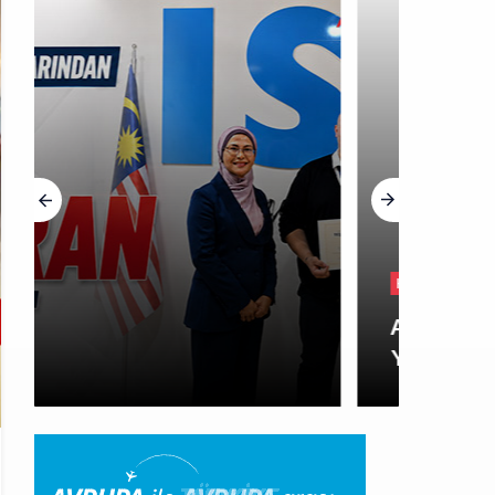
HGM yönetiminin hiç mi kusuru yok?
HABERLER
AJet’ten Yurt İçi Biletlerde
Yüzde 30 İndirim