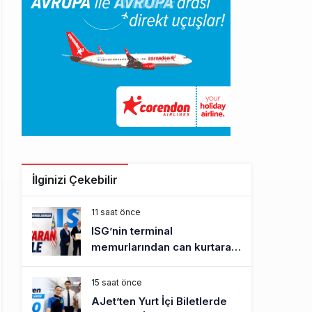
İlginizi Çekebilir
11 saat önce
ISG’nin terminal
memurlarından can kurtaran
hamle
15 saat önce
AJet’ten Yurt İçi Biletlerde