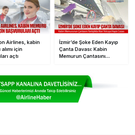
n Airlines, kabin
İzmir’de Şoke Eden Kayıp
alımı için
Çanta Davası: Kabin
arı açtı
Memurun Çantasını
Yanlışlıkla Alan Yolcuya
Hapis Cezası