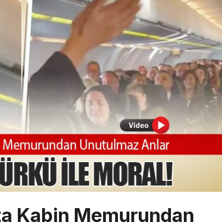
ayı avlanma ve aldanma! Yazıcıoğlu Kazası 19 yıl sonra sil baştan S
 aylık hasılatı 88,5 milyar TL’ye ulaştı
üzey atama: Ahmet Esat Hızır kritik göreve getirildi
ta Kabin Memurundan