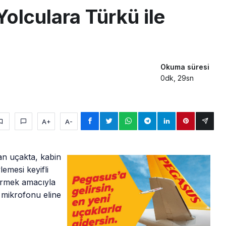
olculara Türkü ile
Okuma süresi
0dk, 29sn
A+
A-
an uçakta, kabin
emesi keyifli
tirmek amacıyla
 mikrofonu eline