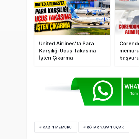
United Airlines’ta Para
Corendo
Karşılığı Uçuş Takasına
memuru 
İşten Çıkarma
başvurul
# KABIN MEMURU
# RÖTAR YAPAN UÇAK