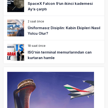
SpaceX Falcon 9’un ikinci kademesi
Ay’a çarptı
2 saat önce
Üniformasız Disiplin: Kabin Ekipleri Nasıl
Yolcu Olur?
18 saat önce
ISG’nin terminal memurlarından can
kurtaran hamle
22 saat önce
AJet’ten Yurt İçi Biletlerde Yüzde 30
İndirim
24 saat önce
THY’nin geliri yüzde 20 arttı, net kârı
yüzde 71 düştü