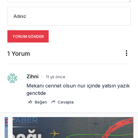
Adınız
YORUM GÖNDER
1 Yorum
Zihni
11 yıl önce
•
Mekanı cennet olsun nur içinde yatsın yazık 
genctide
Beğen
Cevapla