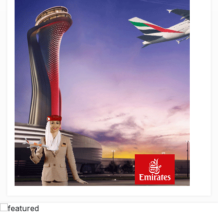
AyJet eğitim uçağı Hezarfen yakınında
kırım geçirdi
22 saat önce
Lufthansa ilk uçağını Starlink internetiyle
donattı
22 saat önce
Norwegian Uçağına Polis Müdahalesi
23 saat önce
British Airways A380 seferlerini yüzde
28 azaltıyor