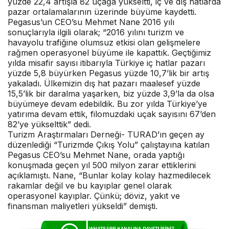
yüzde 22,4 artışla 82 uçağa yükseltti, iç ve dış hatlarda
pazar ortalamalarının üzerinde büyüme kaydetti.
Pegasus’un CEO’su Mehmet Nane 2016 yılı
sonuçlarıyla ilgili olarak; “2016 yılını turizm ve
havayolu trafiğine olumsuz etkisi olan gelişmelere
rağmen operasyonel büyüme ile kapattık. Geçtiğimiz
yılda misafir sayısı itibarıyla Türkiye iç hatlar pazarı
yüzde 5,8 büyürken Pegasus yüzde 10,7’lik bir artış
yakaladı. Ülkemizin dış hat pazarı maalesef yüzde
15,5’lik bir daralma yaşarken, biz yüzde 3,9’la da olsa
büyümeye devam edebildik. Bu zor yılda Türkiye’ye
yatırıma devam ettik, filomuzdaki uçak sayısını 67’den
82’ye yükselttik” dedi.
Turizm Araştırmaları Derneği- TURAD’ın geçen ay
düzenlediği “Turizmde Çıkış Yolu” çalıştayına katılan
Pegasus CEO’su Mehmet Nane, orada yaptığı
konuşmada geçen yıl 500 milyon zarar ettiklerini
açıklamıştı. Nane, “Bunlar kolay kolay hazmedilecek
rakamlar değil ve bu kayıplar genel olarak
operasyonel kayıplar. Çünkü; döviz, yakıt ve
finansman maliyetleri yükseldi” demişti.