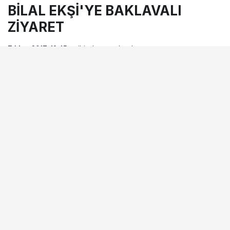
BİLAL EKŞİ'YE BAKLAVALI
ZİYARET
7 Mart 2017, 12:45
tarihinde yayınlandı
Okuma süresi
1dk, 7sn
BEĞEN
PAYLAŞ