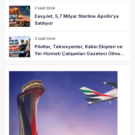
2 saat önce
EasyJet, 5,7 Milyar Sterline Apollo’ya
Satılıyor
3 saat önce
Pilotlar, Teknisyenler, Kabin Ekipleri ve
Yer Hizmeti Çalışanları Gazeteci Olmaya
Çalışıyor!
6 saat önce
BookingAgora’dan Dubai’ye iki FAM Trip
8 saat önce
AJet Uçuşlarıyla Rus Turist İçin Yeni
Türkiye Rotası
9 saat önce