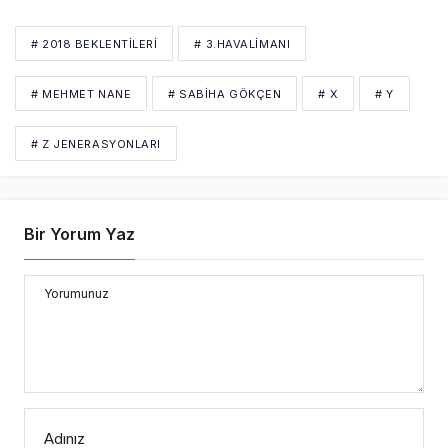
# 2018 BEKLENTILERI
# 3.HAVALIMANI
# MEHMET NANE
# SABIHA GÖKÇEN
# X
# Y
# Z JENERASYONLARI
Bir Yorum Yaz
Yorumunuz
Adınız