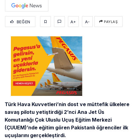
BEĞEN
A+
A-
PAYLAŞ
Türk Hava Kuvvetleri’nin dost ve müttefik ülkelere
savaş pilotu yetiştirdiği 2’nci Ana Jet Üs
Komutanlığı Çok Uluslu Uçuş Eğitim Merkezi
(ÇUUEM)’nde eğitim gören Pakistanlı öğrenciler ilk
uçuşlarını gerçekleştirdi.