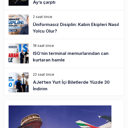
Ay’a çarptı
2 saat önce
Üniformasız Disiplin: Kabin Ekipleri Nasıl
Yolcu Olur?
18 saat önce
ISG’nin terminal memurlarından can
kurtaran hamle
22 saat önce
AJet’ten Yurt İçi Biletlerde Yüzde 30
İndirim
24 saat önce
THY’nin geliri yüzde 20 arttı, net kârı
yüzde 71 düştü