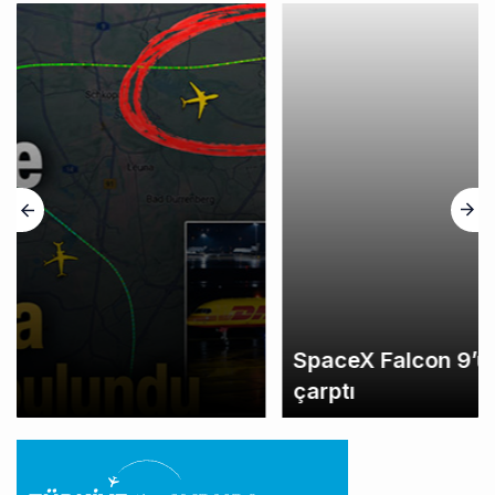
SpaceX Falcon 9’un ikinci kademesi Ay’a
çarptı