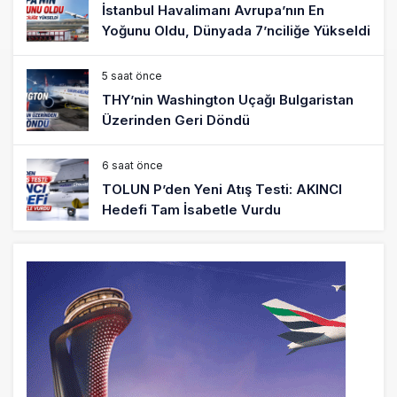
İstanbul Havalimanı Avrupa’nın En
Yoğunu Oldu, Dünyada 7’nciliğe Yükseldi
5 saat önce
THY’nin Washington Uçağı Bulgaristan
Üzerinden Geri Döndü
6 saat önce
TOLUN P’den Yeni Atış Testi: AKINCI
Hedefi Tam İsabetle Vurdu
6 saat önce
Türkiye’nin Milli Motor Projelerinde Yeni
Dönem: TEI TEKNOLOJİ Kuruldu
22 saat önce
SunExpress Günlük Yolcu Rekorunu 72
Bin 340’a Çıkardı