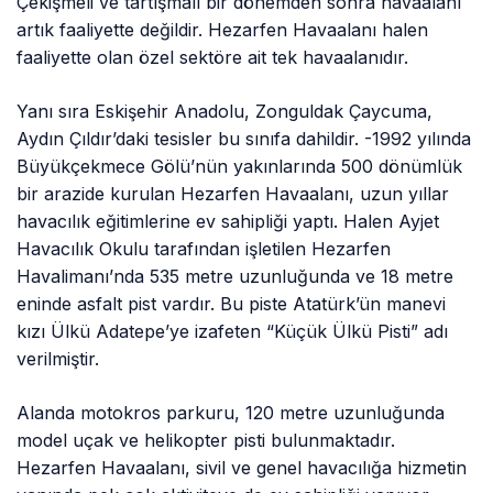
Çekişmeli ve tartışmalı bir dönemden sonra havaalanı
artık faaliyette değildir. Hezarfen Havaalanı halen
faaliyette olan özel sektöre ait tek havaalanıdır.
Yanı sıra Eskişehir Anadolu, Zonguldak Çaycuma,
Aydın Çıldır’daki tesisler bu sınıfa dahildir. -1992 yılında
Büyükçekmece Gölü’nün yakınlarında 500 dönümlük
bir arazide kurulan Hezarfen Havaalanı, uzun yıllar
havacılık eğitimlerine ev sahipliği yaptı. Halen Ayjet
Havacılık Okulu tarafından işletilen Hezarfen
Havalimanı’nda 535 metre uzunluğunda ve 18 metre
eninde asfalt pist vardır. Bu piste Atatürk’ün manevi
kızı Ülkü Adatepe’ye izafeten “Küçük Ülkü Pisti” adı
verilmiştir.
Alanda motokros parkuru, 120 metre uzunluğunda
model uçak ve helikopter pisti bulunmaktadır.
Hezarfen Havaalanı, sivil ve genel havacılığa hizmetin