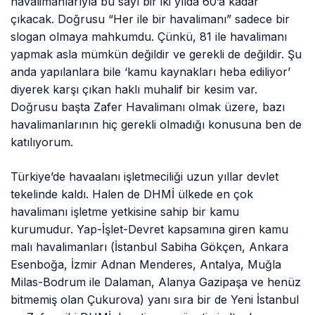
havalimanlarıyla bu sayı bir iki yılda 60’a kadar
çıkacak. Doğrusu “Her ile bir havalimanı” sadece bir
slogan olmaya mahkumdu. Çünkü, 81 ile havalimanı
yapmak asla mümkün değildir ve gerekli de değildir. Şu
anda yapılanlara bile ‘kamu kaynakları heba ediliyor’
diyerek karşı çıkan haklı muhalif bir kesim var.
Doğrusu başta Zafer Havalimanı olmak üzere, bazı
havalimanlarının hiç gerekli olmadığı konusuna ben de
katılıyorum.
Türkiye’de havaalanı işletmeciliği uzun yıllar devlet
tekelinde kaldı. Halen de DHMİ ülkede en çok
havalimanı işletme yetkisine sahip bir kamu
kurumudur. Yap-İşlet-Devret kapsamına giren kamu
malı havalimanları (İstanbul Sabiha Gökçen, Ankara
Esenboğa, İzmir Adnan Menderes, Antalya, Muğla
Milas-Bodrum ile Dalaman, Alanya Gazipaşa ve henüz
bitmemiş olan Çukurova) yanı sıra bir de Yeni İstanbul