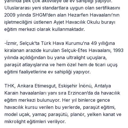
yanında pek çok aktiviteye de ev sahipliği yapıyor.
Uluslararası yeni standartlara uygun olan sertifikasını
2009 yılında SHGM’den alan Hezarfen Havaalanı’nın
işletmeciliğini üstlenen Ayjet Havacılık Okulu burayı
eğitim merkezi olarak kullanmaktadır.
-İzmir, Selçuk’ta Türk Hava Kurumu’na 49 yıllığına
kiralanan arazide kurulan Selçuk-Efes Havaalanı, 1993
yılında açıldığından bu yana ultralight uçuşlara,
paraşüt atlayışlarına ve hem özel hem de ticari uçuş
eğitimi faaliyetlerine ev sahipliği yapıyor.
THK, Ankara Etimesgut, Eskişehir İnönü, Antalya
Karain havaalanları yanı sıra Erzincan’da da havacılık
eğitim merkezi bulunuyor. Her yıl binlerce gence
havacılık kursu verilen bu yerlerde, paraşüt eğitimi,
model uçak, yamaç paraşütü, planör, yelken kanat ve
mikrolight eğitimleri veriliyor.