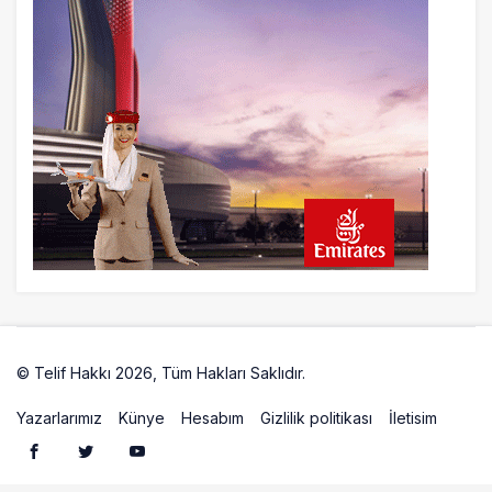
23 saat önce
İstanbul Havalimanı’nın 4. Pistinde İlk
Test Uçuşu Yapıldı
23 saat önce
Aslıhan Güven, Airport Leader of the
Future Finalisti Oldu
© Telif Hakkı 2026, Tüm Hakları Saklıdır.
Artelio
Yazarlarımız
Künye
Hesabım
Gizlilik politikası
İletisim