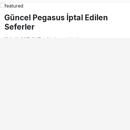
Güncel Pegasus İptal Edilen
Seferler
31 Aralık 2015, 11:47
tarihinde yayınlandı
Okuma süresi
0dk, 29sn
BEĞEN
PAYLAŞ