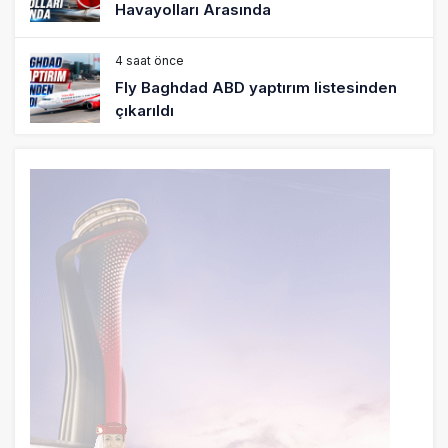
Havayolları Arasında
4 saat önce
Fly Baghdad ABD yaptırım listesinden
çıkarıldı
5 saat önce
Elektrikli uçaklar Avrupa’da kısa rotalara
hazırlanıyor
6 saat önce
Trump’ı taşıyan Marine One, yolcu
uçağına fazla yaklaştı
6 saat önce
Emirates A380 yolcu rahatsızlanınca
İstanbul’a indi