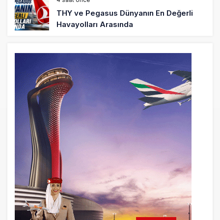
THY ve Pegasus Dünyanın En Değerli
Havayolları Arasında
5 saat önce
Fly Baghdad ABD yaptırım listesinden
çıkarıldı
6 saat önce
Elektrikli uçaklar Avrupa’da kısa rotalara
hazırlanıyor
7 saat önce
Trump’ı taşıyan Marine One, yolcu
uçağına fazla yaklaştı
7 saat önce
Emirates A380 yolcu rahatsızlanınca