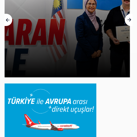
AJet’ten Yurt İçi Biletlerde Yüzde 30
İndirim