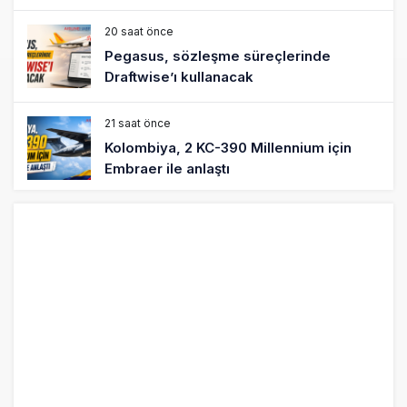
20 saat önce
Pegasus, sözleşme süreçlerinde
Draftwise’ı kullanacak
21 saat önce
Kolombiya, 2 KC-390 Millennium için
Embraer ile anlaştı
22 saat önce
Üniversite adayı avlanma ve aldanma!
Yazıcıoğlu Kazası 19 yıl sonra sil baştan
SHGM yönetiminin hiç mi kusuru yok?