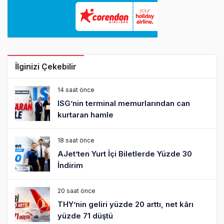
İlginizi Çekebilir
14 saat önce
ISG’nin terminal memurlarından can
kurtaran hamle
18 saat önce
AJet’ten Yurt İçi Biletlerde Yüzde 30
İndirim
20 saat önce
THY’nin geliri yüzde 20 arttı, net kârı
yüzde 71 düştü