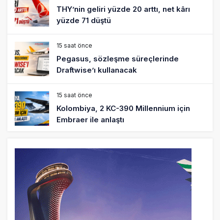
THY’nin geliri yüzde 20 arttı, net kârı
yüzde 71 düştü
15 saat önce
Pegasus, sözleşme süreçlerinde
Draftwise’ı kullanacak
15 saat önce
Kolombiya, 2 KC-390 Millennium için
Embraer ile anlaştı
16 saat önce
Üniversite adayı avlanma ve aldanma!
Yazıcıoğlu Kazası 19 yıl sonra sil baştan
SHGM yönetiminin hiç mi kusuru yok?