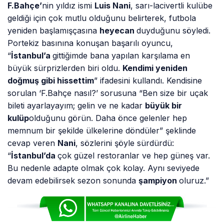
F
.Bahçe’
nin yıldız ismi
Luis Nani
, sarı-lacivertli kulübe
geldiği için çok mutlu olduğunu belirterek, futbola
yeniden başlamışçasına
heyecan
duyduğunu söyledi.
Portekiz basınına konuşan başarılı oyuncu,
“
İstanbul’a
gittiğimde bana yapılan karşılama en
büyük sürprizlerden biri oldu.
Kendimi yeniden
doğmuş gibi hissettim
” ifadesini kullandı. Kendisine
sorulan ‘F.Bahçe nasıl?’ sorusuna “Ben size bir uçak
bileti ayarlayayım; gelin ve ne kadar
büyük bir
kulüp
olduğunu görün. Daha önce gelenler hep
memnum bir şekilde ülkelerine döndüler” şeklinde
cevap veren
Nani
, sözlerini şöyle sürdürdü:
“
İstanbul’da
çok güzel restoranlar ve hep güneş var.
Bu nedenle adapte olmak çok kolay. Aynı seviyede
devam edebilirsek sezon sonunda
şampiyon
oluruz.”