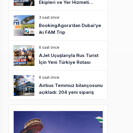
Ekipleri ve Yer Hizmeti
Çalışanları Gazeteci Olmaya
Çalışıyor!
3 saat önce
BookingAgora’dan Dubai’ye
iki FAM Trip
6 saat önce
AJet Uçuşlarıyla Rus Turist
İçin Yeni Türkiye Rotası
6 saat önce
Airbus Temmuz bilançosunu
açıkladı: 204 yeni sipariş
7 saat önce
İstanbul uçağına polis
köpeklerle girdi: 3 yolcu
indirildi