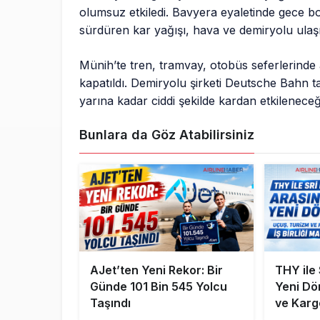
olumsuz etkiledi. Bavyera eyaletinde gece bo
sürdüren kar yağışı, hava ve demiryolu ulaşı
Münih’te tren, tramvay, otobüs seferlerinde
kapatıldı. Demiryolu şirketi Deutsche Bahn t
yarına kadar ciddi şekilde kardan etkileneceği 
Bunlara da Göz Atabilirsiniz
AJet’ten Yeni Rekor: Bir
THY ile
Günde 101 Bin 545 Yolcu
Yeni Dö
Taşındı
ve Kargo
Masada