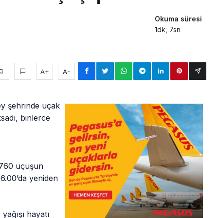
Okuma süresi
1dk, 7sn
A+
A-
ey şehrinde uçak
ksadı, binlerce
 760 uçuşun
 06.00’da yeniden
 yağışı hayatı