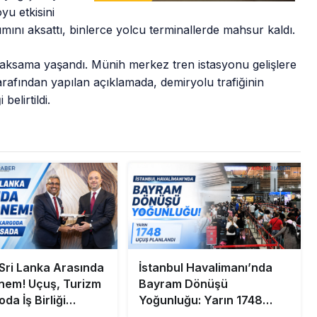
yu etkisini
mını aksattı, binlerce yolcu terminallerde mahsur kaldı.
 aksama yaşandı. Münih merkez tren istasyonu gelişlere
arafından yapılan açıklamada, demiryolu trafiğinin
belirtildi.
 Sri Lanka Arasında
İstanbul Havalimanı’nda
nem! Uçuş, Turizm
Bayram Dönüşü
da İş Birliği
Yoğunluğu: Yarın 1748
Uçuş Planlandı