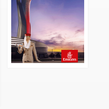
8 saat önce
AyJet eğitim uçağı Hezarfen
yakınında kırım geçirdi
22 saat önce
Lufthansa ilk uçağını Starlink
internetiyle donattı
23 saat önce
Norwegian Uçağına Polis
Müdahalesi