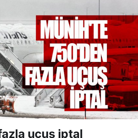
na polis köpeklerle girdi: 3 yolcu indirildi
uçağı Hezarfen yakınında kırım geçirdi
 uçağını Starlink internetiyle donattı
azla uçuş iptal