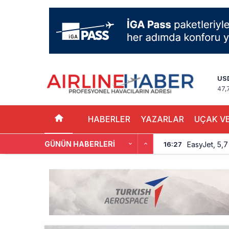
US
47,
HABERLER
YAZARLAR
UÇAK VE
GÜNÜN HABERLERI
EasyJet, 5,7 
16:27
Pilotlar, Te
15:26
BookingAgor
12:58
AJet Uçuşlar
10:56
Airbus Temmu
10:00