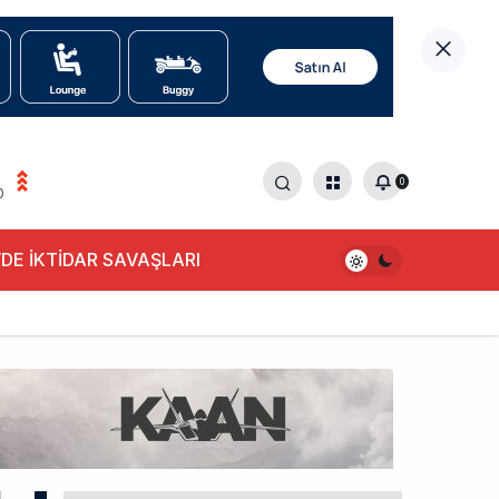
0
0
DE İKTİDAR SAVAŞLARI
alışıyor!