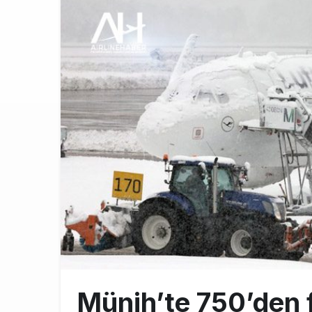
İstanbul uçağı
9:13
AyJet eğitim 
8:50
Lufthansa ilk
18:00
Münih’te 750’den f