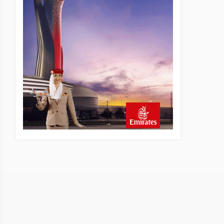
18 saat önce
SunExpress Günlük Yolcu
Rekorunu 72 Bin 340’a
Çıkardı
19 saat önce
İstanbul Havalimanı’nın 4.
Pistinde İlk Test Uçuşu
Yapıldı
20 saat önce
Aslıhan Güven, Airport
Leader of the Future Finalisti
Oldu
21 saat önce
EasyJet, 5,7 Milyar Sterline
Apollo’ya Satılıyor
22 saat önce
Pilotlar, Teknisyenler, Kabin