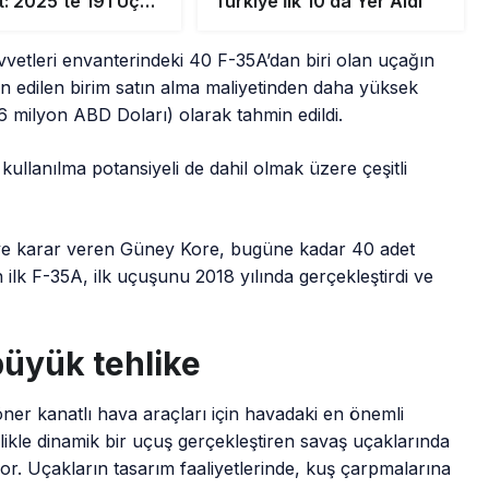
t: 2025’te 191 Uçak
Türkiye İlk 10’da Yer Aldı
 Girdi
vetleri envanterindeki 40 F-35A’dan biri olan uçağın
in edilen birim satın alma maliyetinden daha yüksek
6 milyon ABD Doları) olarak tahmin edildi.
ullanılma potansiyeli de dahil olmak üzere çeşitli
meye karar veren Güney Kore, bugüne kadar 40 adet
n ilk F-35A, ilk uçuşunu 2018 yılında gerçekleştirdi ve
büyük tehlike
ner kanatlı hava araçları için havadaki en önemli
ellikle dinamik bir uçuş gerçekleştiren savaş uçaklarında
or. Uçakların tasarım faaliyetlerinde, kuş çarpmalarına