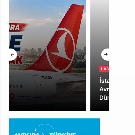
HABERLER
İstanbul Havalimanı
Avrupa’nın En Yoğunu Oldu,
Dünyada 7’nciliğe Yükseldi