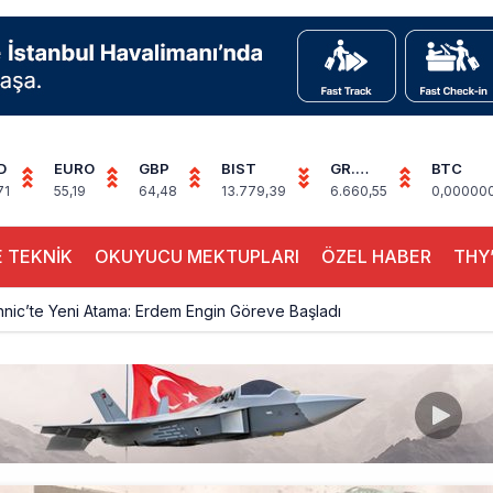
D
EURO
GBP
BIST
GR.
BTC
ALTIN
71
55,19
64,48
13.779,39
6.660,55
0,00000
 TEKNİK
OKUYUCU MEKTUPLARI
ÖZEL HABER
THY’
hnic’te Yeni Atama: Erdem Engin Göreve Başladı
k 4,5 Yıl Sonra Minsk’e Yeniden Uçacak
alimanı Avrupa’nın En Yoğunu Oldu, Dünyada 7’nciliğe Yükseldi
ington Uçağı Bulgaristan Üzerinden Geri Döndü
 Yeni Atış Testi: AKINCI Hedefi Tam İsabetle Vurdu