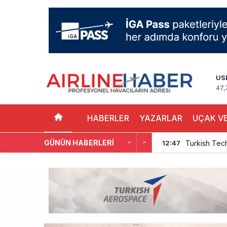
US
47,
HABERLER
YAZARLAR
UÇAK VE
GÜNÜN HABERLERI
Turkish Tec
12:47
THY, Yaklaşı
12:18
İstanbul Hav
11:58
THY’nin Wash
11:13
TOLUN P’den
10:48