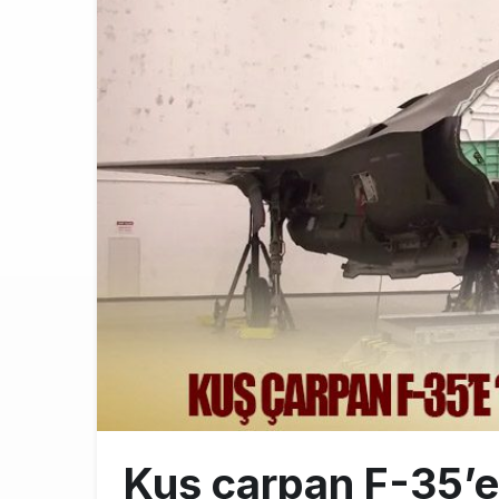
Türkiye’nin
10:26
SunExpress 
18:40
İstanbul Hava
17:59
Kuş çarpan F-35’e 