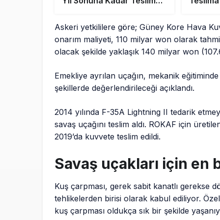
Yıl Sonuna Kadar Teslim
Teslima
Alacak
Hizmete
Askeri yetkililere göre; Güney Kore Hava Kuv
onarım maliyeti, 110 milyar won olarak tahm
olacak şekilde yaklaşık 140 milyar won (107.
Emekliye ayrılan uçağın, mekanik eğitiminde k
şekillerde değerlendirileceği açıklandı.
2014 yılında F-35A Lightning II tedarik et
savaş uçağını teslim aldı. ROKAF için üretile
2019’da kuvvete teslim edildi.
Savaş uçakları için en 
Kuş çarpması, gerek sabit kanatlı gerekse dö
tehlikelerden birisi olarak kabul ediliyor. Öz
kuş çarpması oldukça sık bir şekilde yaşanıy