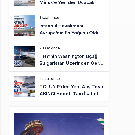
Minsk’e Yeniden Uçacak
1 saat önce
İstanbul Havalimanı
Avrupa’nın En Yoğunu Oldu,
Dünyada 7’nciliğe Yükseldi
2 saat önce
THY’nin Washington Uçağı
Bulgaristan Üzerinden Geri
Döndü
2 saat önce
TOLUN P’den Yeni Atış Testi:
AKINCI Hedefi Tam İsabetle
Vurdu
3 saat önce
Türkiye’nin Milli Motor
Projelerinde Yeni Dönem:
TEI TEKNOLOJİ Kuruldu