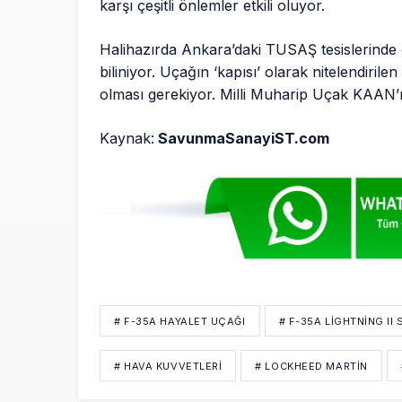
karşı çeşitli önlemler etkili oluyor.
Halihazırda Ankara’daki TUSAŞ tesislerinde 
biliniyor. Uçağın ‘kapısı’ olarak nitelendiril
olması gerekiyor. Milli Muharip Uçak KAAN’ı
Kaynak:
SavunmaSanayiST.com
# F-35A HAYALET UÇAĞI
# F-35A LIGHTNING II
# HAVA KUVVETLERI
# LOCKHEED MARTIN