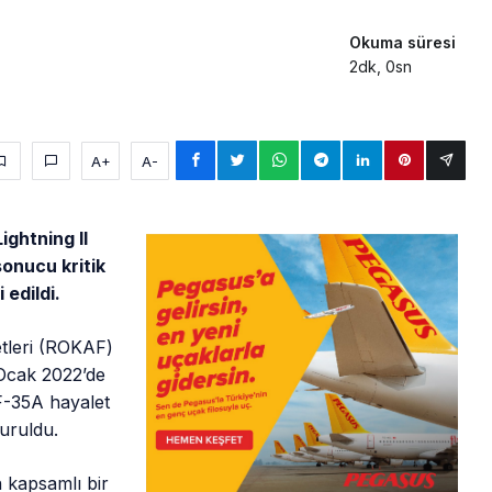
Okuma süresi
2dk, 0sn
A+
A-
ghtning II
onucu kritik
edildi.
etleri (ROKAF)
Ocak 2022’de
F-35A hayalet
uruldu.
 kapsamlı bir