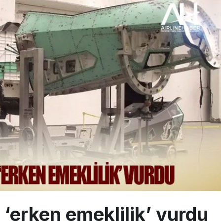
 Milli Motor Projelerinde Yeni Dönem: TEI TEKNOLOJİ Kuruldu
Günlük Yolcu Rekorunu 72 Bin 340’a Çıkardı
limanı’nın 4. Pistinde İlk Test Uçuşu Yapıldı
‘erken emeklilik’ vurdu