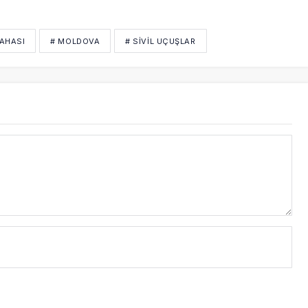
SAHASI
# MOLDOVA
# SIVIL UÇUŞLAR