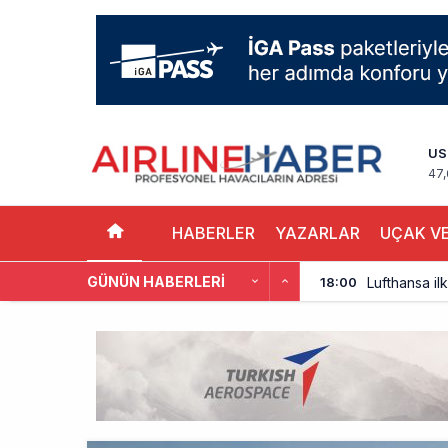
US
47,
HABERLER
YAZARLAR
UÇAK VE
GÜNÜN HABERLERI
Lufthansa ilk
18:00
Norwegian U
17:00
British Airw
16:00
Çiti aştı, b
15:00
İki hayalet u
14:00