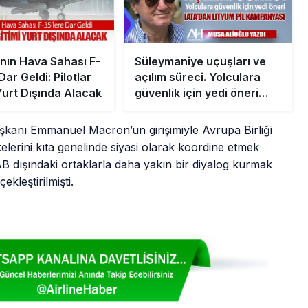
’nın Hava Sahası F-
Süleymaniye uçuşları ve
Dar Geldi: Pilotlar
açılım süreci. Yolculara
Yurt Dışında Alacak
güvenlik için yedi öneri
IATA’dan Lityum pil
kampanyası
kanı Emmanuel Macron’un girişimiyle Avrupa Birliği
elerini kıta genelinde siyasi olarak koordine etmek
 dışındaki ortaklarla daha yakın bir diyalog kurmak
ekleştirilmişti.