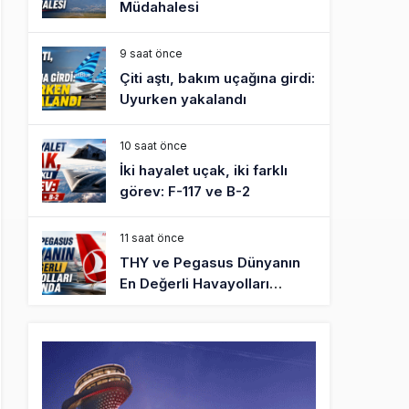
Müdahalesi
9 saat önce
Çiti aştı, bakım uçağına girdi:
Uyurken yakalandı
10 saat önce
İki hayalet uçak, iki farklı
görev: F-117 ve B-2
11 saat önce
THY ve Pegasus Dünyanın
En Değerli Havayolları
Arasında
12 saat önce
Fly Baghdad ABD yaptırım
listesinden çıkarıldı