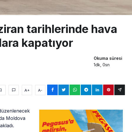
iran tarihlerinde hava
lara kapatıyor
Okuma süresi
1dk, 0sn
A+
A-
e düzenlenecek
nda Moldova
akladı.