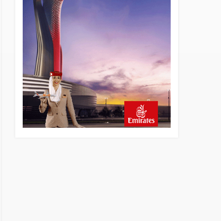
13 saat önce
Elektrikli uçaklar Avrupa’da
kısa rotalara hazırlanıyor
13 saat önce
Trump’ı taşıyan Marine One,
yolcu uçağına fazla yaklaştı
14 saat önce
Emirates A380 yolcu
rahatsızlanınca İstanbul’a
indi
15 saat önce
Emirates’in reddettiği 10
Boeing 777X için United
kararı
15 saat önce
DHL uçağı havada cisimle