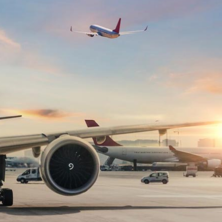
sus Dünyanın En Değerli Havayolları Arasında
ABD yaptırım listesinden çıkarıldı
aklar Avrupa’da kısa rotalara hazırlanıyor