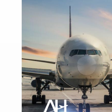
THY ve Pega
13:00
Fly Baghdad 
12:00
Elektrikli uç
11:00