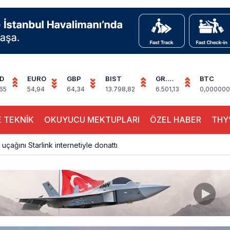
D
EURO
GBP
BIST
GR.
BTC
ALTIN
65
54,94
64,34
13.798,82
6.501,13
0,000000
 TEKNİK
OKUYUCU MEKTUPLARI
ÖZEL HABER
THY’
 uçağını Starlink internetiyle donattı
çağına Polis Müdahalesi
ays A380 seferlerini yüzde 28 azaltıyor
akım uçağına girdi: Uyurken yakalandı
çak, iki farklı görev: F-117 ve B-2