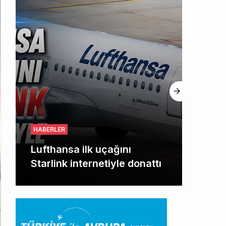
HABERLER
Norwegian Uçağına Polis
Müdahalesi