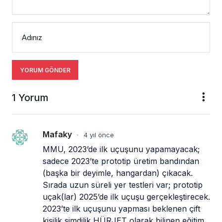
Adınız
YORUM GÖNDER
1 Yorum
Mafaky
4 yıl önce
•
MMU, 2023’de ilk uçuşunu yapamayacak; 
sadece 2023’te prototip üretim bandından 
(başka bir deyimle, hangardan) çıkacak. 
Sırada uzun süreli yer testleri var; prototip 
uçak(lar) 2025’de ilk uçuşu gerçekleştirecek. 
2023’te ilk uçuşunu yapması beklenen çift 
kişilik şimdilik HÜRJET olarak bilinen eğitim 