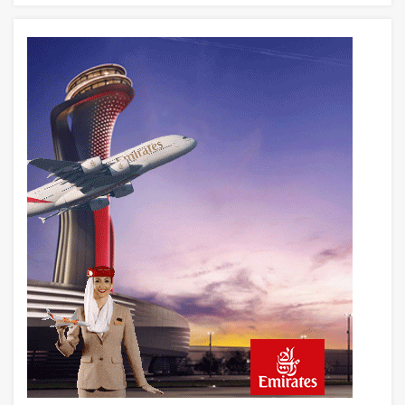
12 saat önce
Fly Baghdad ABD yaptırım listesinden
çıkarıldı
13 saat önce
Elektrikli uçaklar Avrupa’da kısa rotalara
hazırlanıyor
13 saat önce
Trump’ı taşıyan Marine One, yolcu
uçağına fazla yaklaştı
14 saat önce
Emirates A380 yolcu rahatsızlanınca
İstanbul’a indi
15 saat önce