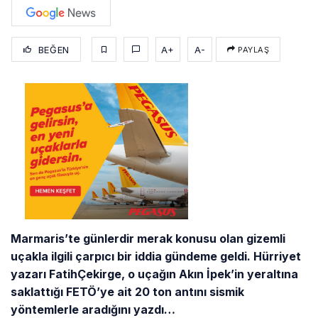
BEĞEN
A+
A-
PAYLAŞ
Marmaris’te günlerdir merak konusu olan gizemli
uçakla ilgili çarpıcı bir iddia gündeme geldi. Hürriyet
yazarı FatihÇekirge, o uçağın Akın İpek’in yeraltına
saklattığı FETÖ’ye ait 20 ton antını sismik
yöntemlerle aradığını yazdı…