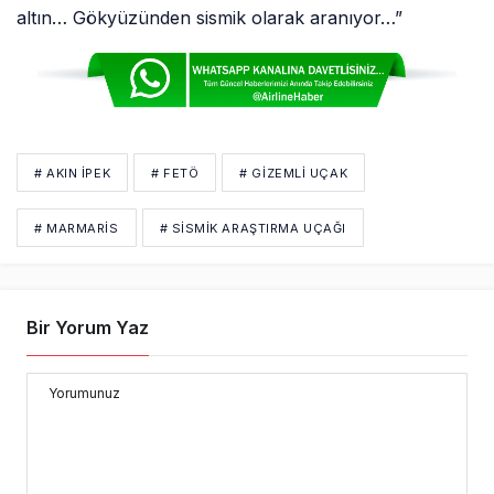
altın… Gökyüzünden sismik olarak aranıyor…”
# AKIN İPEK
# FETÖ
# GIZEMLI UÇAK
# MARMARIS
# SİSMİK ARAŞTIRMA UÇAĞI
Bir Yorum Yaz
Yorumunuz