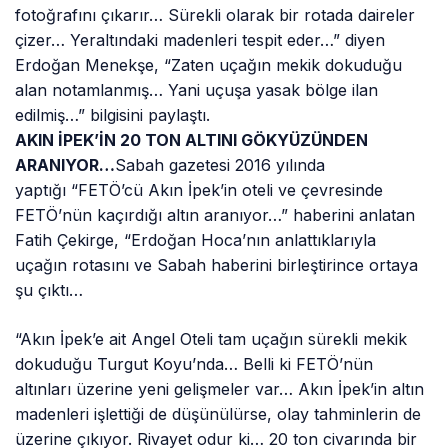
fotoğrafını çıkarır… Sürekli olarak bir rotada daireler
çizer… Yeraltındaki madenleri tespit eder…” diyen
Erdoğan Menekşe, “Zaten uçağın mekik dokuduğu
alan notamlanmış… Yani uçuşa yasak bölge ilan
edilmiş…” bilgisini paylaştı.
AKIN İPEK’İN 20 TON ALTINI GÖKYÜZÜNDEN
ARANIYOR…
Sabah gazetesi 2016 yılında
yaptığı “FETÖ’cü Akın İpek’in oteli ve çevresinde
FETÖ’nün kaçırdığı altın aranıyor…” haberini anlatan
Fatih Çekirge, “Erdoğan Hoca’nın anlattıklarıyla
uçağın rotasını ve Sabah haberini birleştirince ortaya
şu çıktı…
“Akın İpek’e ait Angel Oteli tam uçağın sürekli mekik
dokuduğu Turgut Koyu’nda… Belli ki FETÖ’nün
altınları üzerine yeni gelişmeler var… Akın İpek’in altın
madenleri işlettiği de düşünülürse, olay tahminlerin de
üzerine çıkıyor. Rivayet odur ki… 20 ton civarında bir