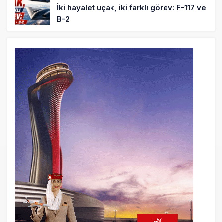
İki hayalet uçak, iki farklı görev: F-117 ve
B-2
5 saat önce
THY ve Pegasus Dünyanın En Değerli
Havayolları Arasında
6 saat önce
Fly Baghdad ABD yaptırım listesinden
çıkarıldı
7 saat önce
Elektrikli uçaklar Avrupa’da kısa rotalara
hazırlanıyor
8 saat önce
Trump’ı taşıyan Marine One, yolcu
uçağına fazla yaklaştı