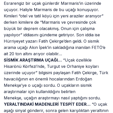
Esrarengiz bir uçak günlerdir Marmaris’in üzerinde
uçuyor. Haliyle Marmaris de bu uçağı konuşuyor.
Kimileri “otel ve tatil köyü için yeni araziler aranıyor”
derken kimilere de “Marmaris ve çevresinde çok
büyük bir deprem olacakmış. Onun için çalışma
yapılıyor” iddiasını gündeme getiriyor. Son iddia ise
Hürriyeyet yazarı Fatih Çekirge’den geldi. O sismik
arama uçağı Akın İpek’in sakladığına inanılan FETÖ’e
ait 20 ton altını arıyor olabilir…
SİSMİK ARAŞTIRMA UÇAĞI…
“Uçak özellikle
Hisarönü Körfezi’nde, Turgut ve Orhaniye koyları
üzerinde uçuyor” bilgisini paylaşan Fatih Çekirge, Türk
havacılığının en önemli hocalarından Erdoğan
Menekşe’ye o uçağı sordu. O uçakların sismik
araştırmalar için kullanıldığını belirten
Menekşe, uçağın araştırmayı nasıl yaptığını sordu.
YERALTINDAKİ MADENLERİ TESPİT EDER…
“O uçak
aşağı sinyal gönderir, sonra gelen karşılıktan yeraltının