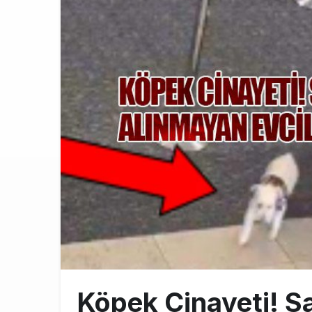
THY ve Pega
13:00
Fly Baghdad 
12:00
Elektrikli uç
11:00
Köpek Cinayeti! S