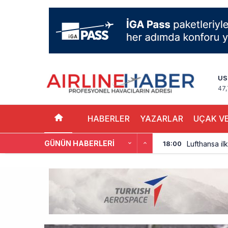
US
47
HABERLER
YAZARLAR
UÇAK VE
GÜNÜN HABERLERI
Lufthansa ilk
18:00
Norwegian U
17:00
British Airw
16:00
Çiti aştı, b
15:00
İki hayalet u
14:00