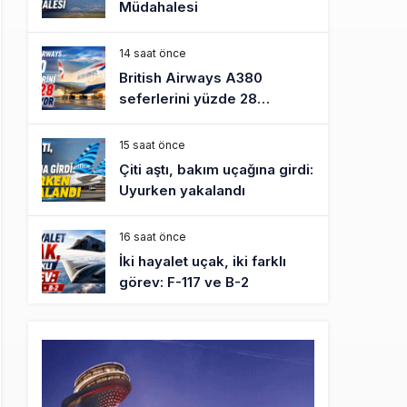
Müdahalesi
14 saat önce
British Airways A380
seferlerini yüzde 28
azaltıyor
15 saat önce
Çiti aştı, bakım uçağına girdi:
Uyurken yakalandı
16 saat önce
İki hayalet uçak, iki farklı
görev: F-117 ve B-2
17 saat önce
THY ve Pegasus Dünyanın
En Değerli Havayolları
Arasında