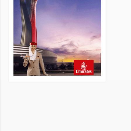
18 saat önce
Fly Baghdad ABD yaptırım
listesinden çıkarıldı
19 saat önce
Elektrikli uçaklar Avrupa’da
kısa rotalara hazırlanıyor
20 saat önce
Trump’ı taşıyan Marine One,
yolcu uçağına fazla yaklaştı
20 saat önce
Emirates A380 yolcu
rahatsızlanınca İstanbul’a
indi
21 saat önce
Emirates’in reddettiği 10