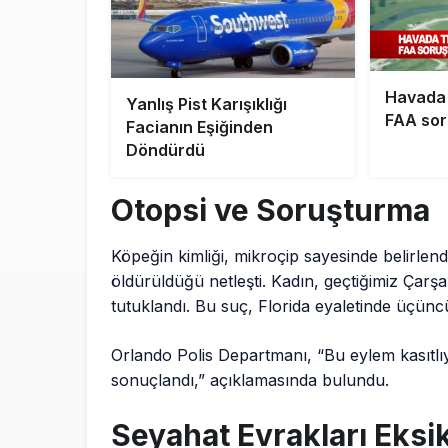
Havada t
Yanlış Pist Karışıklığı
FAA sor
Facianın Eşiğinden
Döndürdü
Otopsi ve Soruşturma
Köpeğin kimliği, mikroçip sayesinde belirlen
öldürüldüğü netleşti. Kadın, geçtiğimiz Çarş
tutuklandı. Bu suç, Florida eyaletinde üçünc
Orlando Polis Departmanı, “Bu eylem kasıtlı
sonuçlandı,” açıklamasında bulundu.
Seyahat Evrakları Eksik