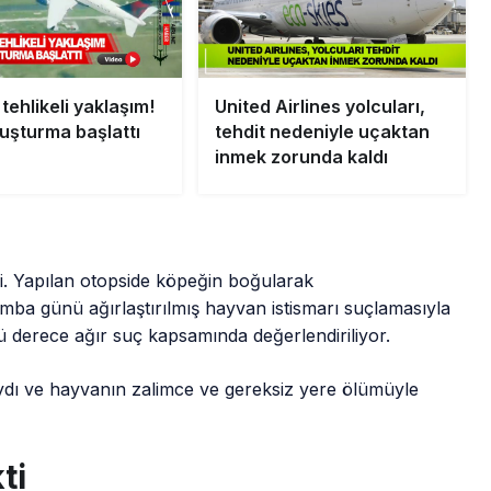
ehlikeli yaklaşım!
United Airlines yolcuları,
uşturma başlattı
tehdit nedeniyle uçaktan
inmek zorunda kaldı
di. Yapılan otopside köpeğin boğularak
amba günü ağırlaştırılmış hayvan istismarı suçlamasıyla
ü derece ağır suç kapsamında değerlendiriliyor.
ydı ve hayvanın zalimce ve gereksiz yere ölümüyle
ti