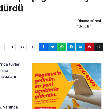
ldürdü
Okuma süresi
1dk, 51sn
A+
A-
’nda tüyler
anına
havaalanı
n, yanında