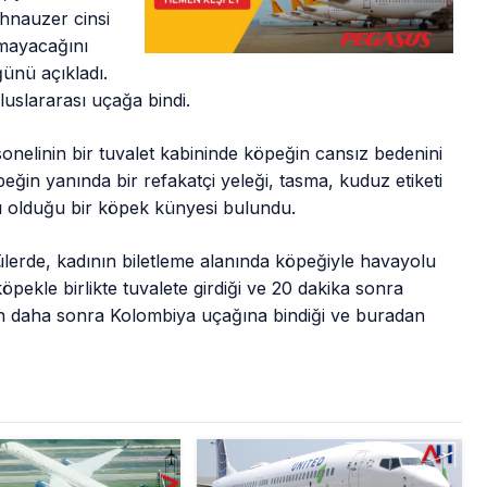
hnauzer cinsi
amayacağını
ünü açıkladı.
uslararası uçağa bindi.
sonelinin bir tuvalet kabininde köpeğin cansız bedenini
peğin yanında bir refakatçi yeleği, tasma, kuduz etiketi
ılı olduğu bir köpek künyesi bulundu.
lerde, kadının biletleme alanında köpeğiyle havayolu
öpekle birlikte tuvalete girdiği ve 20 dakika sonra
ının daha sonra Kolombiya uçağına bindiği ve buradan