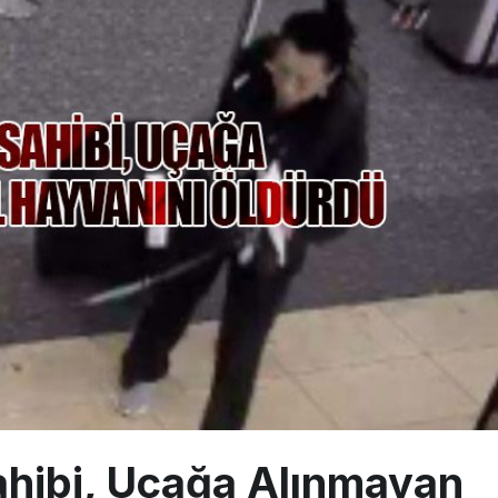
sus Dünyanın En Değerli Havayolları Arasında
ABD yaptırım listesinden çıkarıldı
aklar Avrupa’da kısa rotalara hazırlanıyor
ahibi, Uçağa Alınmayan