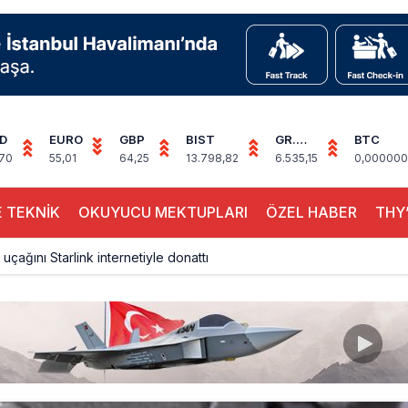
D
EURO
GBP
BIST
GR.
BTC
ALTIN
,70
55,01
64,25
13.798,82
6.535,15
0,000000
 TEKNİK
OKUYUCU MEKTUPLARI
ÖZEL HABER
THY’
 uçağını Starlink internetiyle donattı
çağına Polis Müdahalesi
ays A380 seferlerini yüzde 28 azaltıyor
akım uçağına girdi: Uyurken yakalandı
çak, iki farklı görev: F-117 ve B-2