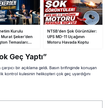
etim Kurulu
NTSB’den Şok Görüntüler:
 Murat Şeker’den
UPS MD-11 Uçağının
ton Temasları:
Motoru Havada Koptu
el Büyüme
uğumuzu
ok Geç Yaptı”
iriyoruz”
çarpıcı bir açıklama geldi. Basın brifinginde konuşan
 kontrol kulesinin helikopteri çok geç uyardığını