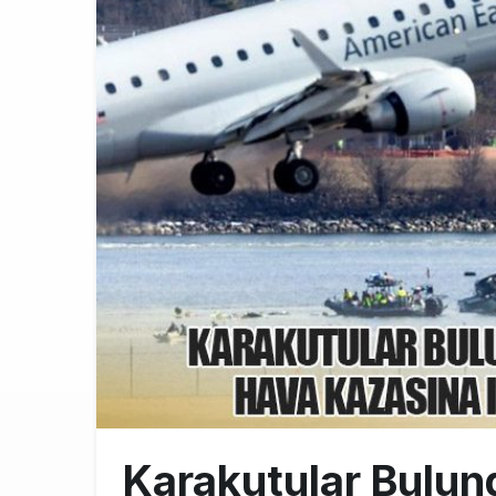
İstanbul Hav
11:58
THY’nin Wash
11:13
TOLUN P’den
10:48
Karakutular Bulun