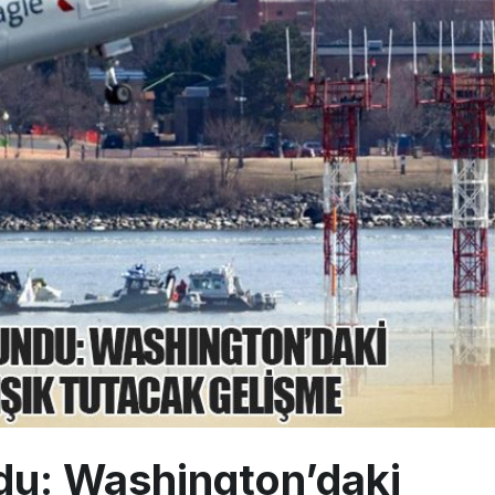
alimanı Avrupa’nın En Yoğunu Oldu, Dünyada 7’nciliğe Yükseldi
ington Uçağı Bulgaristan Üzerinden Geri Döndü
 Yeni Atış Testi: AKINCI Hedefi Tam İsabetle Vurdu
du: Washington’daki