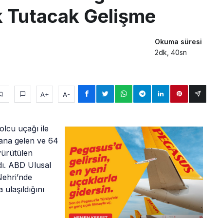
k Tutacak Gelişme
Okuma süresi
2dk, 40sn
A+
A-
lcu uçağı ile
ana gelen ve 64
yürütülen
dı. ABD Ulusal
Nehri’nde
ulaşıldığını