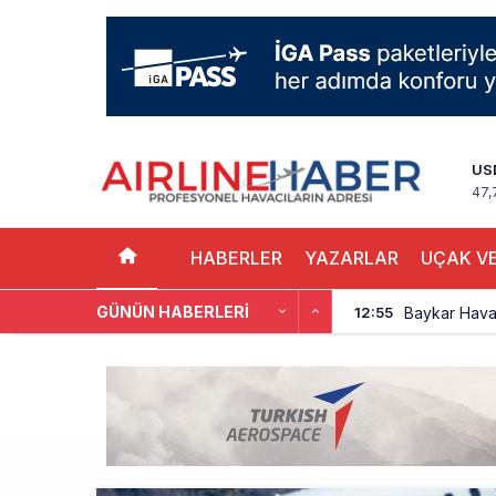
US
47,
HABERLER
YAZARLAR
UÇAK VE
GÜNÜN HABERLERI
Baykar Hava 
12:55
Türkiye’de 
12:48
Cebu Pacific
12:44
Turkish Tec
12:47
THY, Yaklaşı
12:18