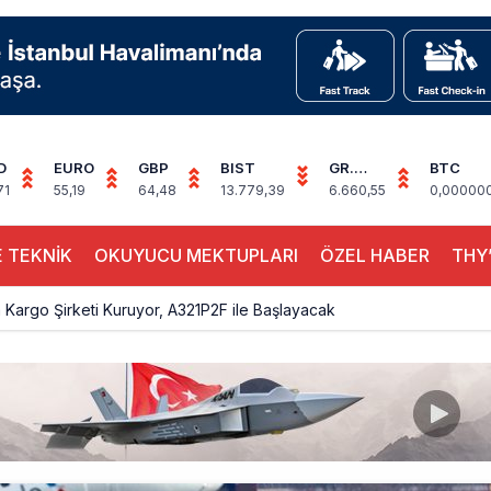
D
EURO
GBP
BIST
GR.
BTC
ALTIN
71
55,19
64,48
13.779,39
6.660,55
0,00000
 TEKNİK
OKUYUCU MEKTUPLARI
ÖZEL HABER
THY’
Kargo Şirketi Kuruyor, A321P2F ile Başlayacak
Hava Trafiği Büyüdü: 7 Ayda 138,7 Milyon Yolcu
 Uçağı Kalkış Öncesi Pistten Çıktı, Uçuşlar Durdu
hnic’te Yeni Atama: Erdem Engin Göreve Başladı
k 4,5 Yıl Sonra Minsk’e Yeniden Uçacak