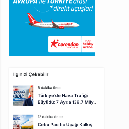
İlginizi Çekebilir
8 dakika önce
Türkiye’de Hava Trafiği
Büyüdü: 7 Ayda 138,7 Milyon
Yolcu
12 dakika önce
Cebu Pacific Uçağı Kalkış