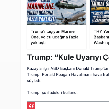
Trump’ı taşıyan Marine
THY Yön
One, yolcu uçağına fazla
Başkanı
yaklaştı
Washing
“Küres
Yolcul
Trump: “Kule Uyarıyı Ç
Güçlend
Kazayla ilgili ABD Başkanı Donald Trump’tan 
Trump, Ronald Reagan Havalimanı hava trafik
söyledi.
Trump, şu ifadeleri kullandı: