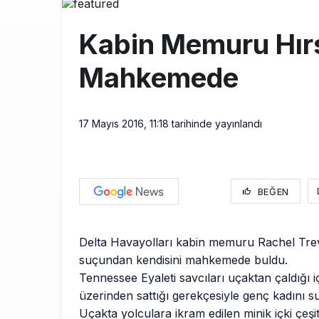
Türkiye’nin
10:26
Kabin Memuru Hırs
SunExpress 
18:40
Mahkemede
İstanbul Hava
17:59
17 Mayıs 2016, 11:18
tarihinde yayınlandı
BEĞEN
Delta Havayolları kabin memuru Rachel Trev
suçundan kendisini mahkemede buldu.
Tennessee Eyaleti savcıları uçaktan çaldığı iç
üzerinden sattığı gerekçesiyle genç kadını s
Uçakta yolculara ikram edilen minik içki çeşit