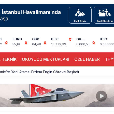
D
EURO
GBP
BIST
GR.
BTC
ALTIN
71
55,19
64,48
13.779,39
6.660,55
0,00000
 TEKNİK
OKUYUCU MEKTUPLARI
ÖZEL HABER
THY’
hnic’te Yeni Atama: Erdem Engin Göreve Başladı
k 4,5 Yıl Sonra Minsk’e Yeniden Uçacak
alimanı Avrupa’nın En Yoğunu Oldu, Dünyada 7’nciliğe Yükseldi
ington Uçağı Bulgaristan Üzerinden Geri Döndü
 Yeni Atış Testi: AKINCI Hedefi Tam İsabetle Vurdu