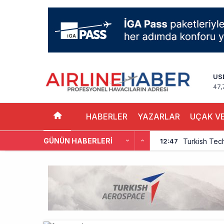
US
47,
HABERLER
YAZARLAR
UÇAK VE
GÜNÜN HABERLERI
Turkish Tec
12:47
THY, Yaklaşı
12:18
İstanbul Hav
11:58
THY’nin Wash
11:13
TOLUN P’den
10:48