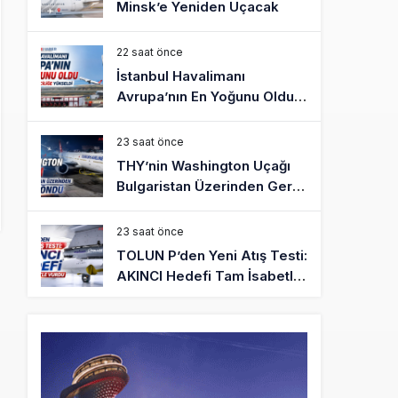
Minsk’e Yeniden Uçacak
22 saat önce
İstanbul Havalimanı
Avrupa’nın En Yoğunu Oldu,
Dünyada 7’nciliğe Yükseldi
23 saat önce
THY’nin Washington Uçağı
Bulgaristan Üzerinden Geri
Döndü
23 saat önce
TOLUN P’den Yeni Atış Testi:
AKINCI Hedefi Tam İsabetle
Vurdu
24 saat önce
Türkiye’nin Milli Motor
Projelerinde Yeni Dönem:
TEI TEKNOLOJİ Kuruldu