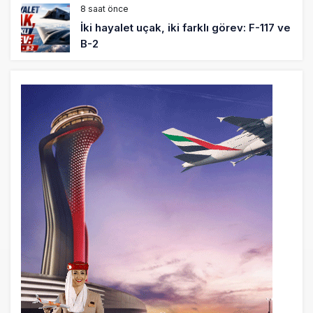
8 saat önce
İki hayalet uçak, iki farklı görev: F-117 ve
B-2
9 saat önce
THY ve Pegasus Dünyanın En Değerli
Havayolları Arasında
10 saat önce
Fly Baghdad ABD yaptırım listesinden
çıkarıldı
11 saat önce
Elektrikli uçaklar Avrupa’da kısa rotalara
hazırlanıyor
12 saat önce
Trump’ı taşıyan Marine One, yolcu