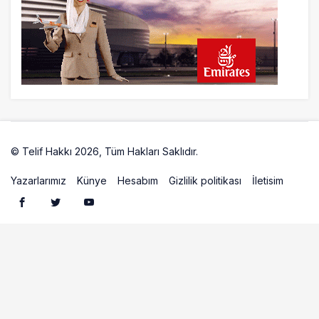
23 saat önce
Aslıhan Güven, Airport Leader of the
Future Finalisti Oldu
© Telif Hakkı 2026, Tüm Hakları Saklıdır.
Artelio
Yazarlarımız
Künye
Hesabım
Gizlilik politikası
İletisim