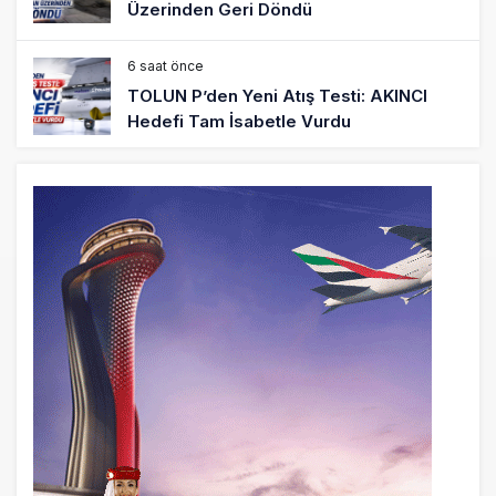
Üzerinden Geri Döndü
6 saat önce
TOLUN P’den Yeni Atış Testi: AKINCI
Hedefi Tam İsabetle Vurdu
6 saat önce
Türkiye’nin Milli Motor Projelerinde Yeni
Dönem: TEI TEKNOLOJİ Kuruldu
22 saat önce
SunExpress Günlük Yolcu Rekorunu 72
Bin 340’a Çıkardı
23 saat önce
İstanbul Havalimanı’nın 4. Pistinde İlk
Test Uçuşu Yapıldı