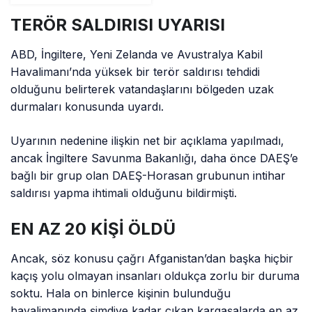
Askeri Uçakla İnsani
Yardım Gönderdi
TERÖR SALDIRISI UYARISI
ABD, İngiltere, Yeni Zelanda ve Avustralya Kabil
Havalimanı’nda yüksek bir terör saldırısı tehdidi
olduğunu belirterek vatandaşlarını bölgeden uzak
durmaları konusunda uyardı.
Uyarının nedenine ilişkin net bir açıklama yapılmadı,
ancak İngiltere Savunma Bakanlığı, daha önce DAEŞ’e
bağlı bir grup olan DAEŞ-Horasan grubunun intihar
saldırısı yapma ihtimali olduğunu bildirmişti.
EN AZ 20 KİŞİ ÖLDÜ
Ancak, söz konusu çağrı Afganistan’dan başka hiçbir
kaçış yolu olmayan insanları oldukça zorlu bir duruma
soktu. Hala on binlerce kişinin bulunduğu
havalimanında şimdiye kadar çıkan kargaşalarda en az