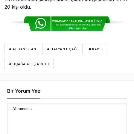
20 kişi öldü.
# AFGANISTAN
# İTALYAN UÇAĞI
# KABIL
# UÇAĞA ATEŞ AÇILDI
Bir Yorum Yaz
Yorumunuz