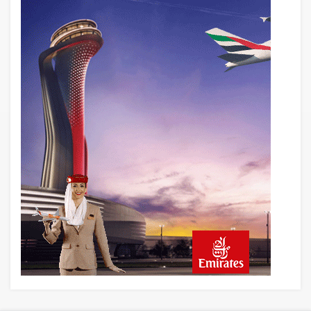
Fly Baghdad ABD yaptırım listesinden
çıkarıldı
13 saat önce
Elektrikli uçaklar Avrupa’da kısa rotalara
hazırlanıyor
13 saat önce
Trump’ı taşıyan Marine One, yolcu
uçağına fazla yaklaştı
14 saat önce
Emirates A380 yolcu rahatsızlanınca
İstanbul’a indi
15 saat önce
Emirates’in reddettiği 10 Boeing 777X
için United kararı