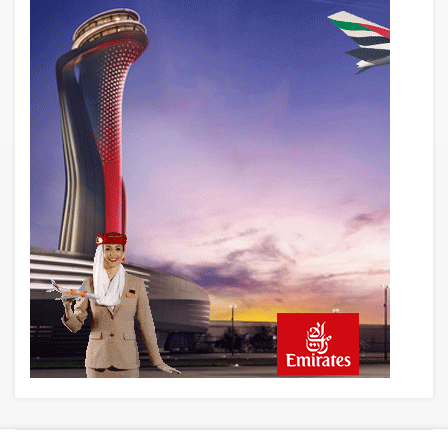
19 saat önce
AJet Uçuşlarıyla Rus Turist İçin Yeni
Türkiye Rotası
20 saat önce
Airbus Temmuz bilançosunu açıkladı:
204 yeni sipariş
21 saat önce
İstanbul uçağına polis köpeklerle girdi: 3
yolcu indirildi
21 saat önce
AyJet eğitim uçağı Hezarfen yakınında
kırım geçirdi