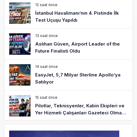
12 saat önce
İstanbul Havalimanı’nın 4. Pistinde İlk
Test Uçuşu Yapıldı
13 saat önce
Aslıhan Güven, Airport Leader of the
Future Finalisti Oldu
14 saat önce
EasyJet, 5,7 Milyar Sterline Apollo’ya
Satılıyor
15 saat önce
Pilotlar, Teknisyenler, Kabin Ekipleri ve
Yer Hizmeti Çalışanları Gazeteci Olmaya
Çalışıyor!
17 saat önce
BookingAgora’dan Dubai’ye iki FAM Trip