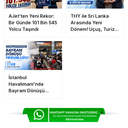
AJet’ten Yeni Rekor:
THY ile Sri Lanka
Bir Günde 101 Bin 545
Arasında Yeni
Yolcu Taşındı
Dönem! Uçuş, Turizm
ve Kargoda İş Birliği
Masada
İstanbul
Havalimanı’nda
Bayram Dönüşü
Yoğunluğu: Yarın
1748 Uçuş Planlandı