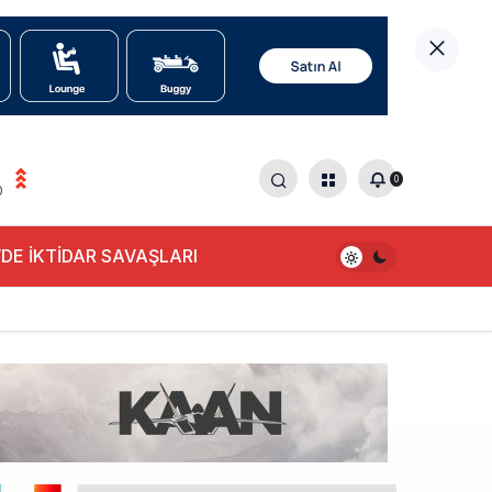
0
0
DE İKTİDAR SAVAŞLARI