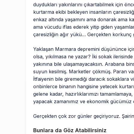
duydukları yakınlarını çıkartabilmek için ön
kurtarma ekibi bekleyen insanların çaresizl
enkaz altında yaşamını ama donarak ama k
ama vücudu iflas ederek yitip giden yaşamla
çaresizliğin ağır yükü… Gerçekten korkunç 
Yaklaşan Marmara depremini düşününce içimiz
olsa, yıkılmasa ne yazar? İki sokak ilerisinde
yakınına bile ulaşamayacaksın. Arabana bins
suyun kesilmiş. Marketler çökmüş. Paran var
İtfaiyenin bile giremediği daracık sokaklara 
onbinlerce binanın hangisine yetecek kurta
gelene kadar, hazırlıklarımızı tamamlamaya, 
yapacak zamanımız ve ekonomik gücümüz 
Gerçekten çok zor günler geçiriyoruz. Şairin 
Bunlara da Göz Atabilirsiniz