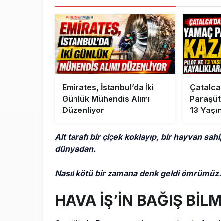
Emirates, İstanbul’da İki
Çatalc
Günlük Mühendis Alımı
Paraşütü
Düzenliyor
13 Yaşı
Kayalıkl
Alt tarafı bir çiçek koklayıp, bir hayvan sah
dünyadan.
Nasıl kötü bir zamana denk geldi ömrümüz
HAVA İŞ’İN BAĞIŞ Bİ