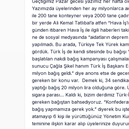
Geçtiğimiz Pazar gecesi yazımız her hafta ol
Yazımızda üyelerinden her ay milyonlarca aida
ile 200 tane konteyner veya 2000 tane çadır
bir yerde Ali Kemal Tatlıbal’a atfen “Hava İş’i
günden itibaren Hava İş ile ilgili haberleri t
ne de sosyal medyasında “aidatların deprem y
yapılmadı. Bu arada, Türkiye Tek Yürek kam
gördük. Türk İş de kendi sitesinde bu bağış
başlatılan nakdi bağış kampanyası çalışmala
sunucu Çağla Şikel hanım Türk İş Başkanı Er
milyon bağış geldi.” diye anons etse de ge
gereken bir konu var. Demek ki, 34 sendikas
yaptığı bağış 20 milyon lira olduğuna göre.
sigara parası… Kaldı ki, bizim derdimiz Türk-
gereken bağıştan bahsediyoruz. “Konfederas
bağış yapmamıza gerek yok.” diyerek bu işten
atamayıp 6 kişi ile yürüttüğünüz Yönetim Kur
teminine ilişkin karar alıp üyelerinize duyurun