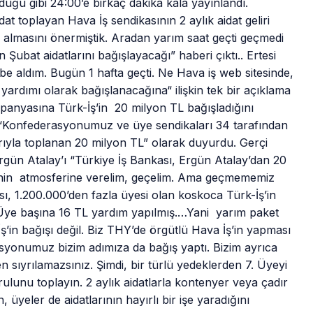
duğu gibi 24:00’e birkaç dakika kala yayınlandı.
t toplayan Hava İş sendikasının 2 aylık aidat geliri
 almasını önermiştik. Aradan yarım saat geçti geçmedi
n Şubat aidatlarını bağışlayacağı” haberi çıktı.. Ertesi
akibe aldım. Bugün 1 hafta geçti. Ne Hava iş web sitesinde,
ardımı olarak bağışlanacağına“ ilişkin tek bir açıklama
panyasına Türk-İş’in 20 milyon TL bağışladığını
ı “Konfederasyonumuz ve üye sendikaları 34 tarafından
rıyla toplanan 20 milyon TL” olarak duyurdu. Gerçi
gün Atalay’ı “Türkiye İş Bankası, Ergün Atalay’dan 20
cenin atmosferine verelim, geçelim. Ama geçmememiz
ı, 1.200.000’den fazla üyesi olan koskoca Türk-İş’in
 Üye başına 16 TL yardım yapılmış.…Yani yarım paket
İş’in bağışı değil. Biz THY’de örgütlü Hava İş’in yapması
yonumuz bizim adımıza da bağış yaptı. Bizim ayrıca
 sıyrılamazsınız. Şimdi, bir türlü yedeklerden 7. Üyeyi
ulunu toplayın. 2 aylık aidatlarla kontenyer veya çadır
, üyeler de aidatlarının hayırlı bir işe yaradığını