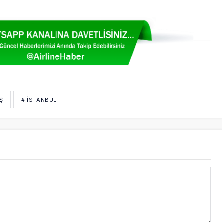
Ş
# İSTANBUL