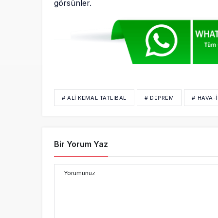
görsünler.
# ALI KEMAL TATLIBAL
# DEPREM
# HAVA-İ
Bir Yorum Yaz
Yorumunuz