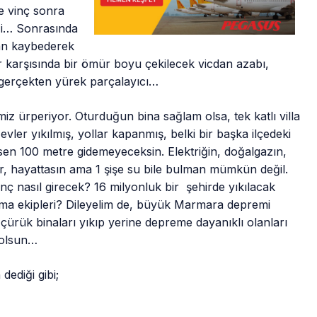
ce vinç sonra
iği… Sonrasında
an kaybederek
r karşısında bir ömür boyu çekilecek vicdan azabı,
gerçekten yürek parçalayıcı…
 ürperiyor. Oturduğun bina sağlam olsa, tek katlı villa
 evler yıkılmış, yollar kapanmış, belki bir başka ilçedeki
en 100 metre gidemeyeceksin. Elektriğin, doğalgazın,
, hayattasın ama 1 şişe su bile bulman mümkün değil.
vinç nasıl girecek? 16 milyonluk bir şehirde yıkılacak
rma ekipleri? Dileyelim de, büyük Marmara depremi
çürük binaları yıkıp yerine depreme dayanıklı olanları
olsun…
dediği gibi;