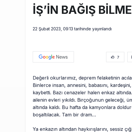
İŞ’İN BAĞIŞ BİLM
22 Şubat 2023, 09:13
tarihinde yayınlandı
7
Değerli okurlarımız, deprem felaketinin acıla
Binlerce insan, annesini, babasını, kardeşin
kaybetti. Bazı cenazeler halen enkaz altında
ailenin evleri yıkıldı. Birçoğunun geleceği, ü
altında kaldı. Bu hafta da kamyonlara doldu
boşaltılacak. Tam bir dram…
Ya enkazın altından haykırışlarını, sessiz çığl