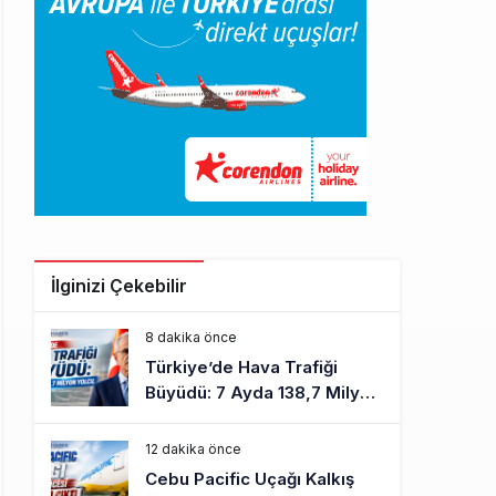
İlginizi Çekebilir
8 dakika önce
Türkiye’de Hava Trafiği
Büyüdü: 7 Ayda 138,7 Milyon
Yolcu
12 dakika önce
Cebu Pacific Uçağı Kalkış