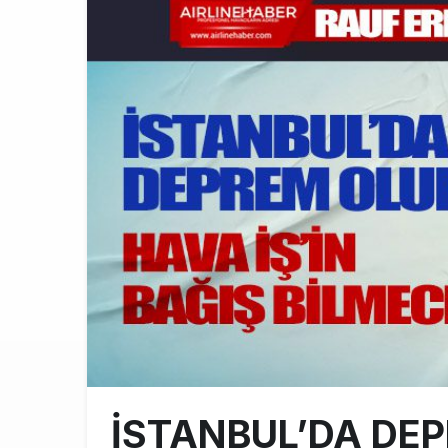
İstanbul Hav
11:58
THY’nin Wash
11:13
TOLUN P’den
10:48
İSTANBUL’DA DE