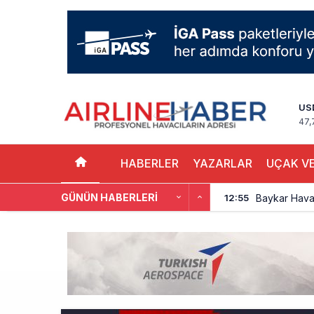
US
47,
HABERLER
YAZARLAR
UÇAK VE
GÜNÜN HABERLERI
Baykar Hava 
12:55
Türkiye’de 
12:48
Cebu Pacific
12:44
Turkish Tec
12:47
THY, Yaklaşı
12:18