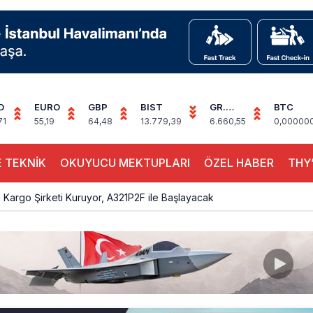
D
EURO
GBP
BIST
GR.
BTC
ALTIN
71
55,19
64,48
13.779,39
6.660,55
0,00000
 TEKNİK
OKUYUCU MEKTUPLARI
ÖZEL HABER
THY’
Kargo Şirketi Kuruyor, A321P2F ile Başlayacak
Hava Trafiği Büyüdü: 7 Ayda 138,7 Milyon Yolcu
 Uçağı Kalkış Öncesi Pistten Çıktı, Uçuşlar Durdu
hnic’te Yeni Atama: Erdem Engin Göreve Başladı
k 4,5 Yıl Sonra Minsk’e Yeniden Uçacak