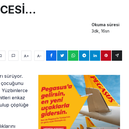
ECESİ…
Okuma süresi
3dk, 16sn
A+
A-
rı sürüyor.
i, çocuğunu
. Yüzbinlerce
mitleri enkaz
rulup çöplüğe
ıklarını