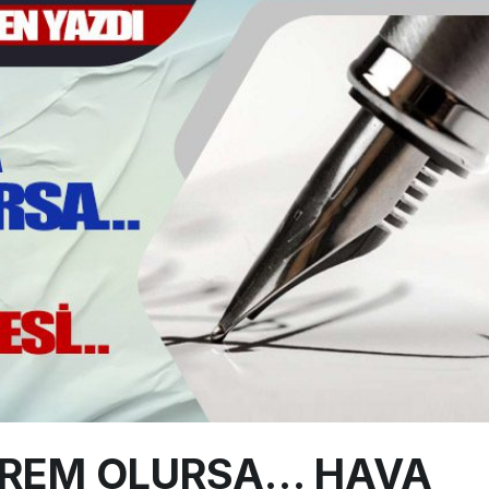
alimanı Avrupa’nın En Yoğunu Oldu, Dünyada 7’nciliğe Yükseldi
ington Uçağı Bulgaristan Üzerinden Geri Döndü
 Yeni Atış Testi: AKINCI Hedefi Tam İsabetle Vurdu
PREM OLURSA… HAVA