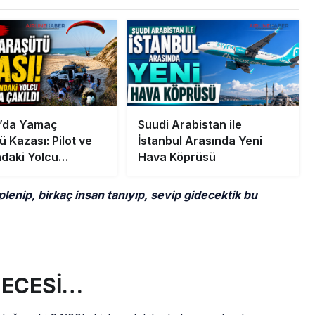
a’da Yamaç
Suudi Arabistan ile
 Kazası: Pilot ve
İstanbul Arasında Yeni
ndaki Yolcu
Hava Köprüsü
ara Çakıldı
iplenip, birkaç insan tanıyıp, sevip gidecektik bu
.
LMECESİ…