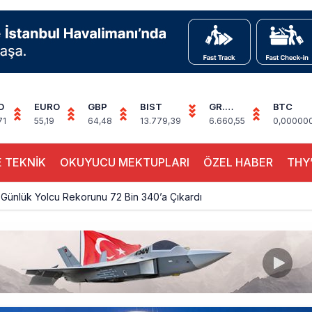
D
EURO
GBP
BIST
GR.
BTC
ALTIN
71
55,19
64,48
13.779,39
6.660,55
0,00000
 TEKNİK
OKUYUCU MEKTUPLARI
ÖZEL HABER
THY’
Günlük Yolcu Rekorunu 72 Bin 340’a Çıkardı
limanı’nın 4. Pistinde İlk Test Uçuşu Yapıldı
, Airport Leader of the Future Finalisti Oldu
Milyar Sterline Apollo’ya Satılıyor
knisyenler, Kabin Ekipleri ve Yer Hizmeti Çalışanları Gazeteci Olmaya Ç