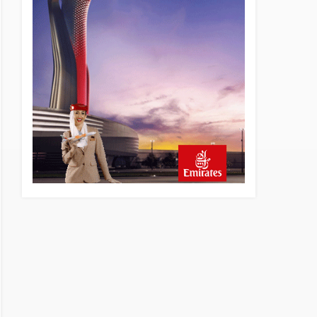
8 saat önce
AJet Uçuşlarıyla Rus Turist
İçin Yeni Türkiye Rotası
9 saat önce
Airbus Temmuz bilançosunu
açıkladı: 204 yeni sipariş
9 saat önce
İstanbul uçağına polis
köpeklerle girdi: 3 yolcu
indirildi
10 saat önce
AyJet eğitim uçağı Hezarfen
yakınında kırım geçirdi