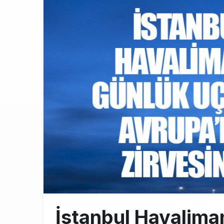
BookingAgor
12:58
AJet Uçuşlar
10:56
Airbus Temmu
10:00
İstanbul Havalima