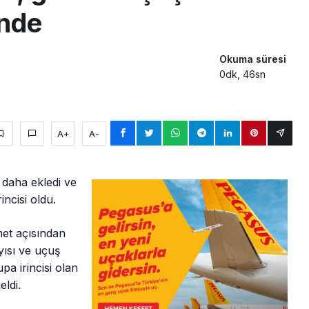
inde
Okuma süresi
0dk, 46sn
A+
A-
 daha ekledi ve
ncisi oldu.
met açısından
yısı ve uçuş
pa irincisi olan
eldi.