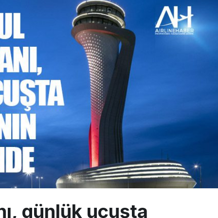
a’dan Dubai’ye iki FAM Trip
ıyla Rus Turist İçin Yeni Türkiye Rotası
z bilançosunu açıkladı: 204 yeni sipariş
nı, günlük uçuşta