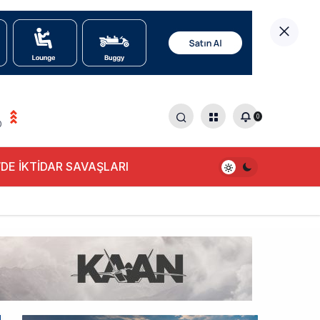
0
0
DE İKTİDAR SAVAŞLARI
alışıyor!