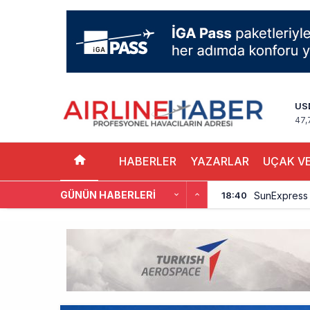
US
47,
HABERLER
YAZARLAR
UÇAK VE
GÜNÜN HABERLERI
SunExpress 
18:40
İstanbul Hava
17:59
Aslıhan Güven
17:11
EasyJet, 5,7 
16:27
Pilotlar, Te
15:26