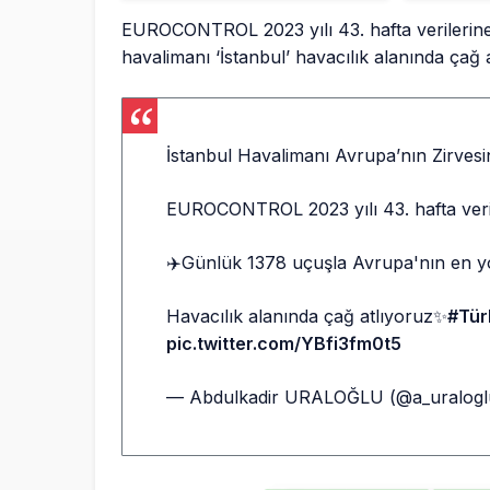
EUROCONTROL 2023 yılı 43. hafta verilerin
havalimanı ‘İstanbul’ havacılık alanında çağ 
İstanbul Havalimanı Avrupa’nın Zirves
EUROCONTROL 2023 yılı 43. hafta veri
✈️Günlük 1378 uçuşla Avrupa'nın en y
Havacılık alanında çağ atlıyoruz✨
#Tür
pic.twitter.com/YBfi3fm0t5
— Abdulkadir URALOĞLU (@a_uralog