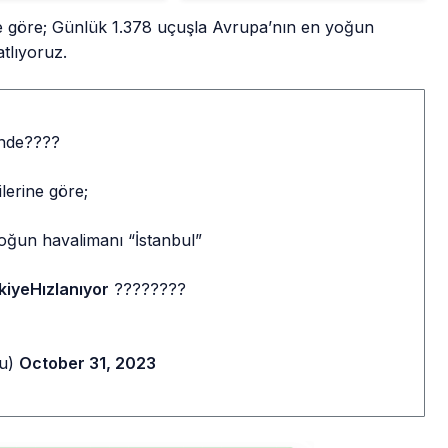
e göre; Günlük 1.378 uçuşla Avrupa’nın en yoğun
atlıyoruz.
inde????
lerine göre;
oğun havalimanı “İstanbul”
kiyeHızlanıyor
????????
lu)
October 31, 2023