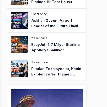
Pistinde İlk Test Uçuşu
Yapıldı
1 saat önce
Aslıhan Güven, Airport
Leader of the Future Finalisti
Oldu
2 saat önce
EasyJet, 5,7 Milyar Sterline
Apollo’ya Satılıyor
3 saat önce
Pilotlar, Teknisyenler, Kabin
Ekipleri ve Yer Hizmeti
Çalışanları Gazeteci Olmaya
Çalışıyor!
6 saat önce
BookingAgora’dan Dubai’ye
iki FAM Trip