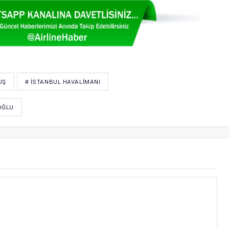
UŞ
# İSTANBUL HAVALİMANI
OĞLU