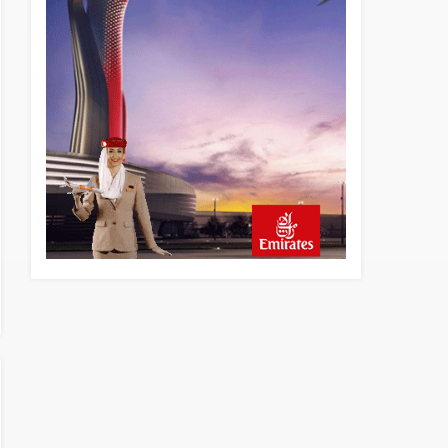
yönetiminin hiç mi kusuru
yok?