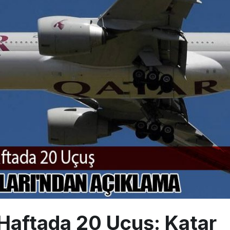
ayı avlanma ve aldanma! Yazıcıoğlu Kazası 19 yıl sonra sil baştan S
 aylık hasılatı 88,5 milyar TL’ye ulaştı
üzey atama: Ahmet Esat Hızır kritik göreve getirildi
e Haftada 20 Uçuş: Katar