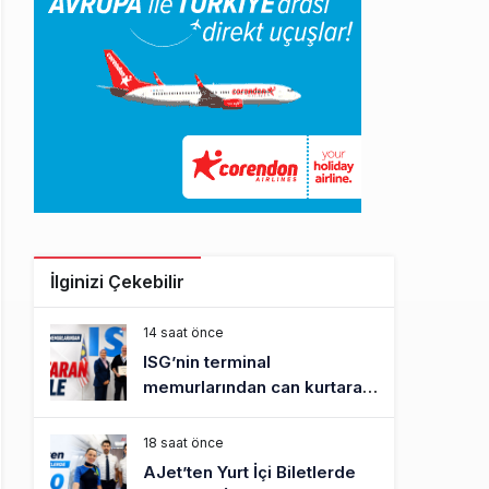
İlginizi Çekebilir
14 saat önce
ISG’nin terminal
memurlarından can kurtaran
hamle
18 saat önce
AJet’ten Yurt İçi Biletlerde