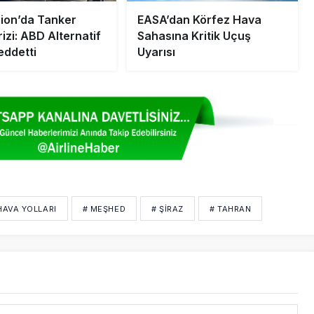
ion’da Tanker
EASA’dan Körfez Hava
izi: ABD Alternatif
Sahasına Kritik Uçuş
eddetti
Uyarısı
HAVA YOLLARI
# MEŞHED
# ŞIRAZ
# TAHRAN