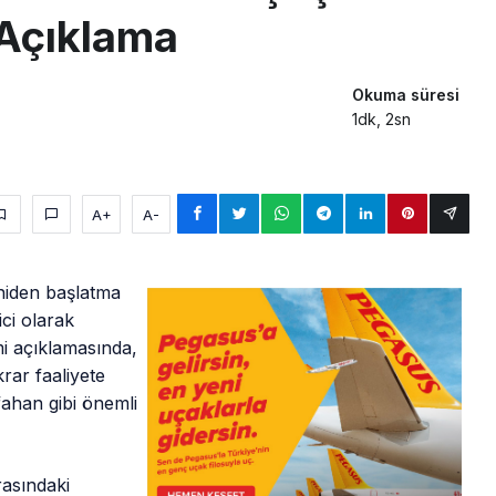
 Açıklama
Okuma süresi
1dk, 2sn
A+
A-
eniden başlatma
ici olarak
mi açıklamasında,
krar faaliyete
sfahan gibi önemli
rasındaki