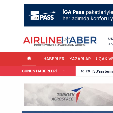
US
47
HABERLER
YAZARLAR
UÇAK VE
GÜNÜN HABERLERI
ISG’nin term
16:20
AJet’ten Yurt
11:41
THY’nin gelir
10:18
Pegasus, söz
9:42
Kolombiya, 2 
9:15