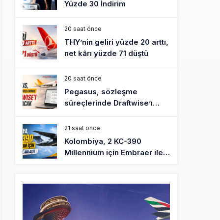
Yüzde 30 İndirim
20 saat önce
THY’nin geliri yüzde 20 arttı,
net kârı yüzde 71 düştü
20 saat önce
Pegasus, sözleşme
süreçlerinde Draftwise’ı
kullanacak
21 saat önce
Kolombiya, 2 KC-390
Millennium için Embraer ile
anlaştı
22 saat önce
Üniversite adayı avlanma ve
aldanma! Yazıcıoğlu Kazası
19 yıl sonra sil baştan SHGM