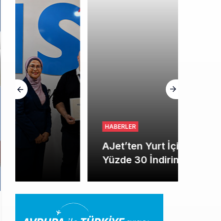
HGM yönetiminin hiç mi kusuru yok?
HABERLER
AJet’ten Yurt İçi Biletlerde
Yüzde 30 İndirim