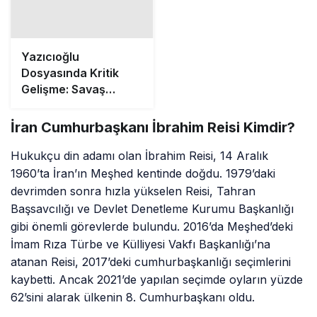
Dosyasında Kritik
Gelişme: Savaş
Uçakları ve ByLock
Kayıtları İncelemede
İran Cumhurbaşkanı İbrahim Reisi Kimdir?
Hukukçu din adamı olan İbrahim Reisi, 14 Aralık
1960’ta İran’ın Meşhed kentinde doğdu. 1979’daki
devrimden sonra hızla yükselen Reisi, Tahran
Başsavcılığı ve Devlet Denetleme Kurumu Başkanlığı
gibi önemli görevlerde bulundu. 2016’da Meşhed’deki
İmam Rıza Türbe ve Külliyesi Vakfı Başkanlığı’na
atanan Reisi, 2017’deki cumhurbaşkanlığı seçimlerini
kaybetti. Ancak 2021’de yapılan seçimde oyların yüzde
62’sini alarak ülkenin 8. Cumhurbaşkanı oldu.
Reisi’nin cumhurbaşkanlığı döneminde özellikle
komşularla ilişkilere öncelik veren bir dış politika
izlendi. Bu dönemde Suudi Arabistan ile ilişkiler 7 yıl
aradan sonra yeniden kuruldu. Reisi, Hamaney sonrası