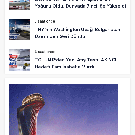
Yoğunu Oldu, Dünyada 7’nciliğe Yükseldi
5 saat önce
THY’nin Washington Uçağı Bulgaristan
Üzerinden Geri Döndü
6 saat önce
TOLUN P’den Yeni Atış Testi: AKINCI
Hedefi Tam İsabetle Vurdu
6 saat önce
Türkiye’nin Milli Motor Projelerinde Yeni
Dönem: TEI TEKNOLOJİ Kuruldu
22 saat önce
SunExpress Günlük Yolcu Rekorunu 72
Bin 340’a Çıkardı