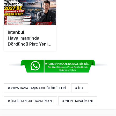
Yükseldi
İstanbul
Havalimanı’nda
Dördüncü Pist: Yeni
Bir Rekorun Anahtarı
mı?
# 2025 HAVA TAŞIMACILIĞI ÖDÜLLERI
# IGA
# İGA İSTANBUL HAVALIMANI
# YILIN HAVALIMANI