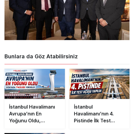
Bunlara da Göz Atabilirsiniz
İstanbul Havalimanı
İstanbul
Avrupa’nın En
Havalimanı’nın 4.
Yoğunu Oldu,
Pistinde İlk Test
Dünyada 7’nciliğe
Uçuşu Yapıldı