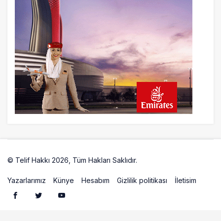
23 saat önce
İstanbul Havalimanı’nın 4. Pistinde İlk
Test Uçuşu Yapıldı
23 saat önce
Aslıhan Güven, Airport Leader of the
Future Finalisti Oldu
© Telif Hakkı 2026, Tüm Hakları Saklıdır.
Artelio
Yazarlarımız
Künye
Hesabım
Gizlilik politikası
İletisim